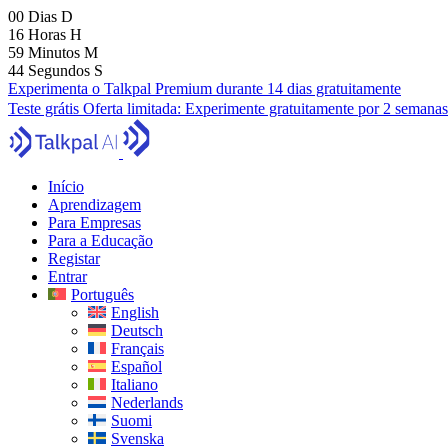
00
Dias
D
16
Horas
H
59
Minutos
M
43
Segundos
S
Experimenta o Talkpal Premium durante 14 dias gratuitamente
Teste grátis
Oferta limitada:
Experimente gratuitamente por 2 semanas
Início
Aprendizagem
Para Empresas
Para a Educação
Registar
Entrar
Português
English
Deutsch
Français
Español
Italiano
Nederlands
Suomi
Svenska