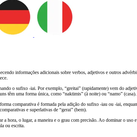
cendo informações adicionais sobre verbos, adjetivos e outros advérbio
ece.
nando o sufixo -iai. Por exemplo, “greitai” (rapidamente) vem do adjeti
guns têm uma forma única, como “naktimis” (à noite) ou “namo” (casa).
ma comparativa é formada pela adição do sufixo -iau ou -iai, enquanto 
comparativas e superlativas de “gerai” (bem).
ar a hora, o lugar, a maneira e o grau com precisão. Ao dominar o uso
a ou escrita.