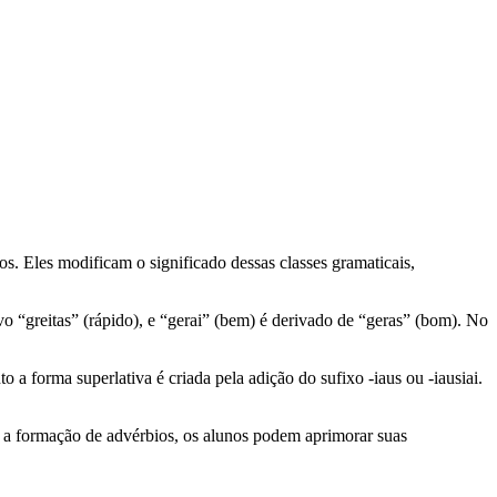
s. Eles modificam o significado dessas classes gramaticais,
vo “greitas” (rápido), e “gerai” (bem) é derivado de “geras” (bom). No
a forma superlativa é criada pela adição do sufixo -iaus ou -iausiai.
 e a formação de advérbios, os alunos podem aprimorar suas