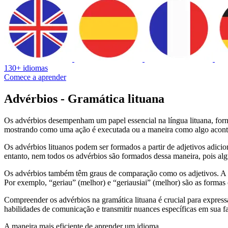
130+ idiomas
Comece a aprender
Advérbios - Gramática lituana
Os advérbios desempenham um papel essencial na língua lituana, forne
mostrando como uma ação é executada ou a maneira como algo acont
Os advérbios lituanos podem ser formados a partir de adjetivos adicio
entanto, nem todos os advérbios são formados dessa maneira, pois al
Os advérbios também têm graus de comparação como os adjetivos. A for
Por exemplo, “geriau” (melhor) e “geriausiai” (melhor) são as formas 
Compreender os advérbios na gramática lituana é crucial para express
habilidades de comunicação e transmitir nuances específicas em sua fal
A maneira mais eficiente de aprender um idioma