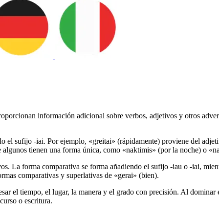
roporcionan información adicional sobre verbos, adjetivos y otros adverb
 el sufijo -iai. Por ejemplo, «greitai» (rápidamente) proviene del adjet
e algunos tienen una forma única, como «naktimis» (por la noche) o «n
. La forma comparativa se forma añadiendo el sufijo -iau o -iai, mientra
formas comparativas y superlativas de «gerai» (bien).
esar el tiempo, el lugar, la manera y el grado con precisión. Al domina
curso o escritura.