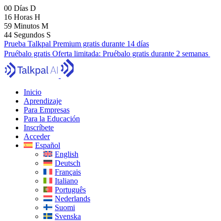
00
Días
D
16
Horas
H
59
Minutos
M
42
Segundos
S
Prueba Talkpal Premium gratis durante 14 días
Pruébalo gratis
Oferta limitada:
Pruébalo gratis durante 2 semanas
Inicio
Aprendizaje
Para Empresas
Para la Educación
Inscríbete
Acceder
Español
English
Deutsch
Français
Italiano
Português
Nederlands
Suomi
Svenska