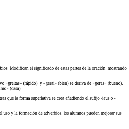
ios. Modifican el significado de estas partes de la oración, mostrando
ivo «greitas» (rápido), y «gerai» (bien) se deriva de «geras» (bueno).
amo» (casa).
s que la forma superlativa se crea añadiendo el sufijo -iaus o -
r el uso y la formación de adverbios, los alumnos pueden mejorar sus