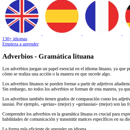
130+ idiomas
Empieza a aprender
Adverbios - Gramática lituana
Los adverbios juegan un papel esencial en el idioma lituano, ya que p
cómo se realiza una acción o la manera en que sucede algo.
Los adverbios lituanos se pueden formar a partir de adjetivos añadiendo
Sin embargo, no todos los adverbios se forman de esta manera, ya qu
Los adverbios también tienen grados de comparación como los adjetivos
iausiai. Por ejemplo, «geriau» (mejor) y «geriausiai» (mejor) son las 
Comprender los adverbios en la gramática lituana es crucial para expr
habilidades de comunicación y transmitir matices específicos en su dis
La forma más eficiente de aprender un idioma