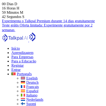
00
Dias
D
16
Horas
H
59
Minutos
M
41
Segundos
S
Experimenta o Talkpal Premium durante 14 dias gratuitamente
Teste grátis
Oferta limitada:
Experimente gratuitamente por 2
semanas
Início
Aprendizagem
Para Empresas
Para a Educação
Registar
Entrar
Português
English
Deutsch
Français
Español
Italiano
Nederlands
Suomi