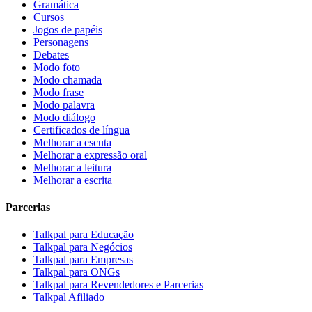
Gramática
Cursos
Jogos de papéis
Personagens
Debates
Modo foto
Modo chamada
Modo frase
Modo palavra
Modo diálogo
Certificados de língua
Melhorar a escuta
Melhorar a expressão oral
Melhorar a leitura
Melhorar a escrita
Parcerias
Talkpal para Educação
Talkpal para Negócios
Talkpal para Empresas
Talkpal para ONGs
Talkpal para Revendedores e Parcerias
Talkpal Afiliado