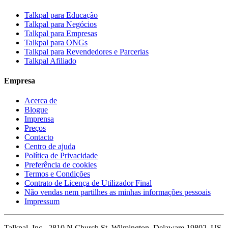
Talkpal para Educação
Talkpal para Negócios
Talkpal para Empresas
Talkpal para ONGs
Talkpal para Revendedores e Parcerias
Talkpal Afiliado
Empresa
Acerca de
Blogue
Imprensa
Preços
Contacto
Centro de ajuda
Política de Privacidade
Preferência de cookies
Termos e Condições
Contrato de Licença de Utilizador Final
Não vendas nem partilhes as minhas informações pessoais
Impressum
Talkpal, Inc., 2810 N Church St, Wilmington, Delaware 19802, US