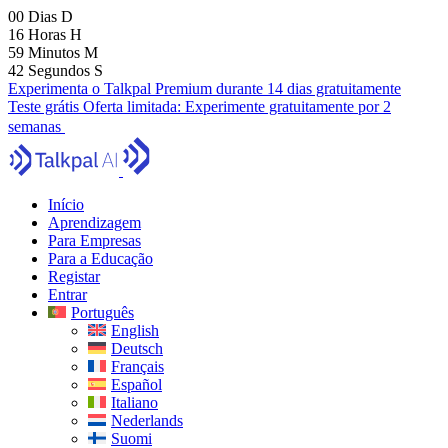
00
Dias
D
16
Horas
H
59
Minutos
M
41
Segundos
S
Experimenta o Talkpal Premium durante 14 dias gratuitamente
Teste grátis
Oferta limitada:
Experimente gratuitamente por 2
semanas
Início
Aprendizagem
Para Empresas
Para a Educação
Registar
Entrar
Português
English
Deutsch
Français
Español
Italiano
Nederlands
Suomi