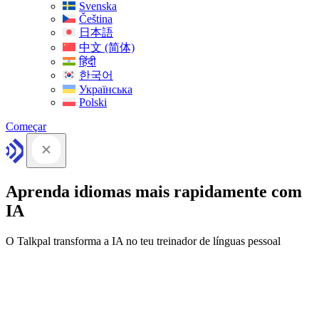
Svenska
Čeština
日本語
中文 (简体)
हिंदी
한국어
Українська
Polski
Começar
Aprenda idiomas mais rapidamente com
IA
O Talkpal transforma a IA no teu treinador de línguas pessoal