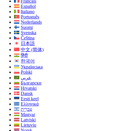
Français
Español
Italiano
Português
Nederlands
Suomi
Svenska
Čeština
日本語
中文 (简体)
हिंदी
한국어
Українська
Polski
عربي
Български
Hrvatski
Dansk
Eesti keel
Ελληνικά
עִברִית
Magyar
Latviski
Lietuvių
Norsk