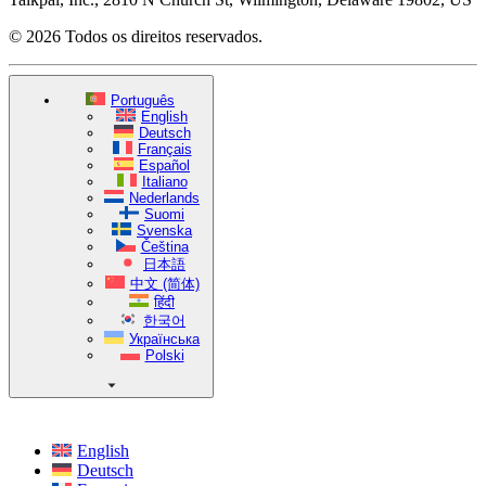
© 2026 Todos os direitos reservados.
Português
English
Deutsch
Français
Español
Italiano
Nederlands
Suomi
Svenska
Čeština
日本語
中文 (简体)
हिंदी
한국어
Українська
Polski
English
Deutsch