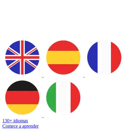
130+ idiomas
Comece a aprender