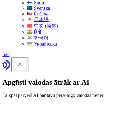
Suomi
Svenska
Čeština
日本語
中文 (简体)
हिंदी
한국어
Українська
Sāc
Apgūsti valodas ātrāk ar AI
Talkpal pārvērš AI par tavu personīgo valodas treneri