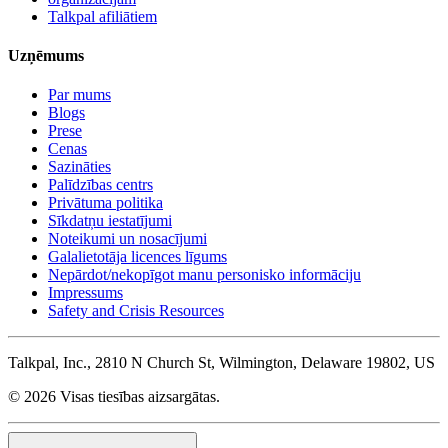
Talkpal afiliātiem
Uzņēmums
Par mums
Blogs
Prese
Cenas
Sazināties
Palīdzības centrs
Privātuma politika
Sīkdatņu iestatījumi
Noteikumi un nosacījumi
Galalietotāja licences līgums
Nepārdot/nekopīgot manu personisko informāciju
Impressums
Safety and Crisis Resources
Talkpal, Inc., 2810 N Church St, Wilmington, Delaware 19802, US
© 2026 Visas tiesības aizsargātas.