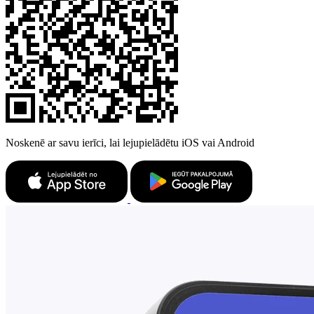
Noskenē ar savu ierīci, lai lejupielādētu iOS vai Android