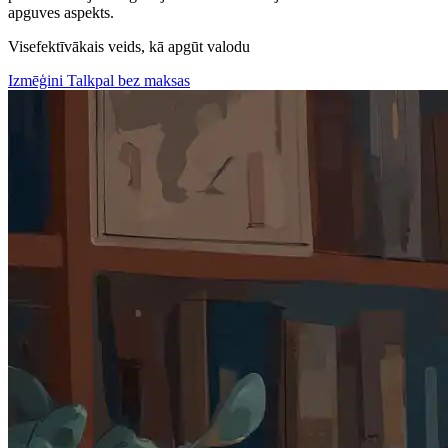
apguves aspekts.
Visefektīvākais veids, kā apgūt valodu
Izmēģini Talkpal bez maksas