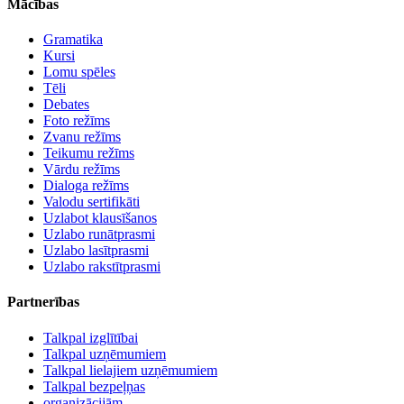
Mācības
Gramatika
Kursi
Lomu spēles
Tēli
Debates
Foto režīms
Zvanu režīms
Teikumu režīms
Vārdu režīms
Dialoga režīms
Valodu sertifikāti
Uzlabot klausīšanos
Uzlabo runātprasmi
Uzlabo lasītprasmi
Uzlabo rakstītprasmi
Partnerības
Talkpal izglītībai
Talkpal uzņēmumiem
Talkpal lielajiem uzņēmumiem
Talkpal bezpeļņas
organizācijām