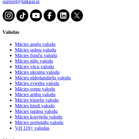
support@talkpal.ai
Valodas
Mācies angļu valodu
Mācies spāņu valodu
Mācies franču valodu
Mācies itāļu valodu
Mācies vācu valodu
Mācies ukraiņu valodu
Mācies nīderlandiešu valodu
Mācies zviedru valodu
Mācies somu valodu
Mācies arābu valodu
Mācies ķīniešu valodu
Mācies hindi valodu
Mācies japāņu valodu
Mācies korejiešu valodu
Mācies portugāļu valodu
Vēl 119+ valodas