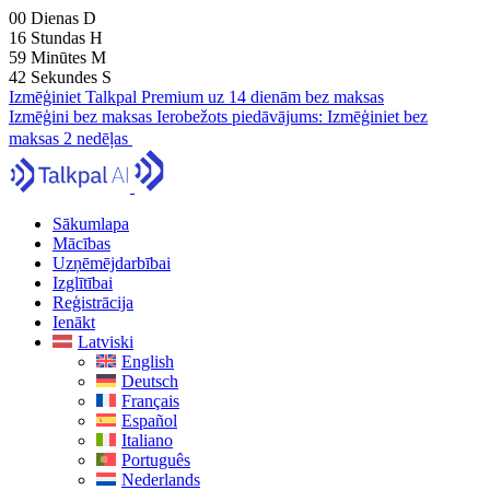
00
Dienas
D
16
Stundas
H
59
Minūtes
M
41
Sekundes
S
Izmēģiniet Talkpal Premium uz 14 dienām bez maksas
Izmēģini bez maksas
Ierobežots piedāvājums:
Izmēģiniet bez
maksas 2 nedēļas
Sākumlapa
Mācības
Uzņēmējdarbībai
Izglītībai
Reģistrācija
Ienākt
Latviski
English
Deutsch
Français
Español
Italiano
Português
Nederlands