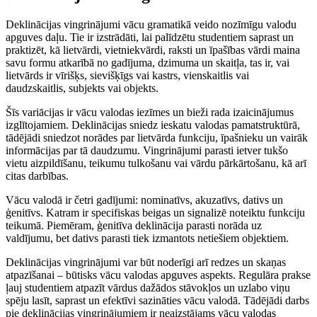
Deklinācijas vingrinājumi vācu gramatikā veido nozīmīgu valodu
apguves daļu. Tie ir izstrādāti, lai palīdzētu studentiem saprast un
praktizēt, kā lietvārdi, vietniekvārdi, raksti un īpašības vārdi maina
savu formu atkarībā no gadījuma, dzimuma un skaitļa, tas ir, vai
lietvārds ir vīrišķs, sievišķīgs vai kastrs, vienskaitlis vai
daudzskaitlis, subjekts vai objekts.
Šīs variācijas ir vācu valodas iezīmes un bieži rada izaicinājumus
izglītojamiem. Deklinācijas sniedz ieskatu valodas pamatstruktūrā,
tādējādi sniedzot norādes par lietvārda funkciju, īpašnieku un vairāk
informācijas par tā daudzumu. Vingrinājumi parasti ietver tukšo
vietu aizpildīšanu, teikumu tulkošanu vai vārdu pārkārtošanu, kā arī
citas darbības.
Vācu valodā ir četri gadījumi: nominatīvs, akuzatīvs, dativs un
ģenitīvs. Katram ir specifiskas beigas un signalizē noteiktu funkciju
teikumā. Piemēram, ģenitīva deklinācija parasti norāda uz
valdījumu, bet dativs parasti tiek izmantots netiešiem objektiem.
Deklinācijas vingrinājumi var būt noderīgi arī redzes un skaņas
atpazīšanai – būtisks vācu valodas apguves aspekts. Regulāra prakse
ļauj studentiem atpazīt vārdus dažādos stāvokļos un uzlabo viņu
spēju lasīt, saprast un efektīvi sazināties vācu valodā. Tādējādi darbs
pie deklinācijas vingrinājumiem ir neaizstājams vācu valodas