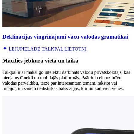
Deklinācijas vingrinājumi vācu valodas gramatikai
LEJUPIELĀDĒ TALKPAL LIETOTNI
Mācīties jebkurā vietā un laikā
Talkpal ir ar mākslīgo intelektu darbināts valodu privātskolotājs, kas
pieejams tīmeklī un mobilajās platformās. Paātrini ceļu uz brīvu
valodas pārvaldību, tērzē par interesantām tēmām, rakstot vai
runājot, un saņem reālistiskas balss ziņas, kur un kad vien vēlies.