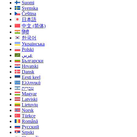
Suomi
Svenska
Čeština
日本語
中文 (简体)
हिंदी
한국어
Українська
Polski
عربي
Български
Hrvatski
Dansk
Eesti keel
Ελληνικά
עִברִית
Magyar
Latviski
Lietuvių
Norsk
Türkçe
Română
Русский
Srpski