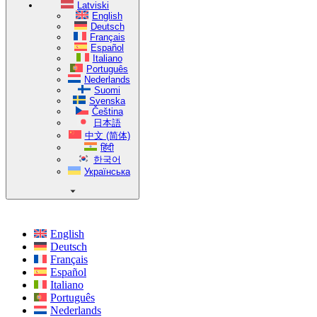
Latviski
English
Deutsch
Français
Español
Italiano
Português
Nederlands
Suomi
Svenska
Čeština
日本語
中文 (简体)
हिंदी
한국어
Українська
English
Deutsch
Français
Español
Italiano
Português
Nederlands