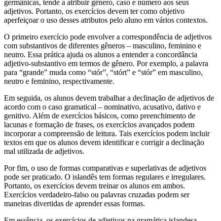
germânicas, tende a atribuir gênero, caso e número aos seus
adjetivos. Portanto, os exercícios devem ter como objetivo
aperfeiçoar o uso desses atributos pelo aluno em vários contextos.
O primeiro exercício pode envolver a correspondência de adjetivos
com substantivos de diferentes gêneros – masculino, feminino e
neutro. Essa prática ajuda os alunos a entender a concordância
adjetivo-substantivo em termos de gênero. Por exemplo, a palavra
para “grande” muda como “stór”, “stórt” e “stór” em masculino,
neutro e feminino, respectivamente.
Em seguida, os alunos devem trabalhar a declinação de adjetivos de
acordo com o caso gramatical – nominativo, acusativo, dativo e
genitivo. Além de exercícios básicos, como preenchimento de
lacunas e formação de frases, os exercícios avançados podem
incorporar a compreensão de leitura. Tais exercícios podem incluir
textos em que os alunos devem identificar e corrigir a declinação
mal utilizada de adjetivos.
Por fim, o uso de formas comparativas e superlativas de adjetivos
pode ser praticado. O islandês tem formas regulares e irregulares.
Portanto, os exercícios devem treinar os alunos em ambos.
Exercícios verdadeiro-falso ou palavras cruzadas podem ser
maneiras divertidas de aprender essas formas.
Em essência, os exercícios de adjetivos na gramática islandesa