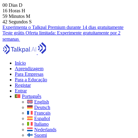
00
Dias
D
16
Horas
H
59
Minutos
M
40
Segundos
S
Experimenta o Talkpal Premium durante 14 dias gratuitamente
Teste grátis
Oferta limitada:
Experimente gratuitamente por 2
semanas
Início
Aprendizagem
Para Empresas
Para a Educação
Registar
Entrar
Português
English
Deutsch
Français
Español
Italiano
Nederlands
Suomi