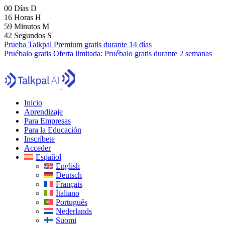
00
Días
D
16
Horas
H
59
Minutos
M
40
Segundos
S
Prueba Talkpal Premium gratis durante 14 días
Pruébalo gratis
Oferta limitada:
Pruébalo gratis durante 2 semanas
Inicio
Aprendizaje
Para Empresas
Para la Educación
Inscríbete
Acceder
Español
English
Deutsch
Français
Italiano
Português
Nederlands
Suomi