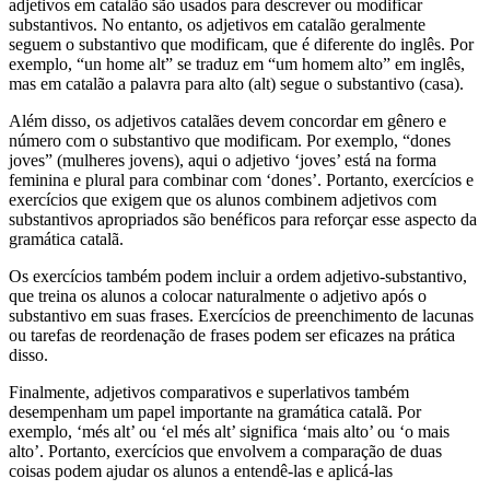
adjetivos em catalão são usados para descrever ou modificar
substantivos. No entanto, os adjetivos em catalão geralmente
seguem o substantivo que modificam, que é diferente do inglês. Por
exemplo, “un home alt” se traduz em “um homem alto” em inglês,
mas em catalão a palavra para alto (alt) segue o substantivo (casa).
Além disso, os adjetivos catalães devem concordar em gênero e
número com o substantivo que modificam. Por exemplo, “dones
joves” (mulheres jovens), aqui o adjetivo ‘joves’ está na forma
feminina e plural para combinar com ‘dones’. Portanto, exercícios e
exercícios que exigem que os alunos combinem adjetivos com
substantivos apropriados são benéficos para reforçar esse aspecto da
gramática catalã.
Os exercícios também podem incluir a ordem adjetivo-substantivo,
que treina os alunos a colocar naturalmente o adjetivo após o
substantivo em suas frases. Exercícios de preenchimento de lacunas
ou tarefas de reordenação de frases podem ser eficazes na prática
disso.
Finalmente, adjetivos comparativos e superlativos também
desempenham um papel importante na gramática catalã. Por
exemplo, ‘més alt’ ou ‘el més alt’ significa ‘mais alto’ ou ‘o mais
alto’. Portanto, exercícios que envolvem a comparação de duas
coisas podem ajudar os alunos a entendê-las e aplicá-las