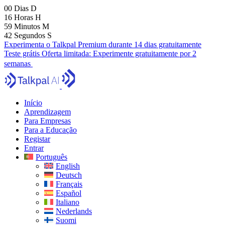
00
Dias
D
16
Horas
H
59
Minutos
M
40
Segundos
S
Experimenta o Talkpal Premium durante 14 dias gratuitamente
Teste grátis
Oferta limitada:
Experimente gratuitamente por 2
semanas
Início
Aprendizagem
Para Empresas
Para a Educação
Registar
Entrar
Português
English
Deutsch
Français
Español
Italiano
Nederlands
Suomi