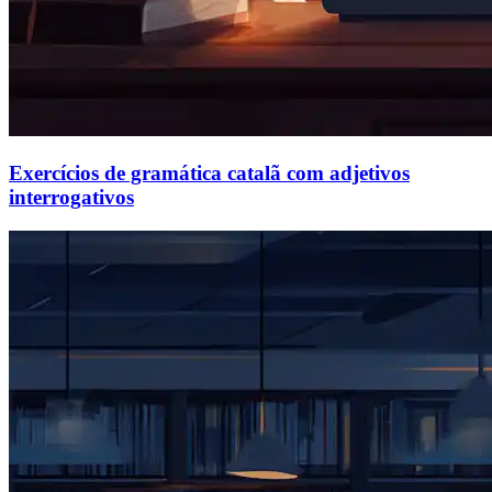
Exercícios de gramática catalã com adjetivos
interrogativos