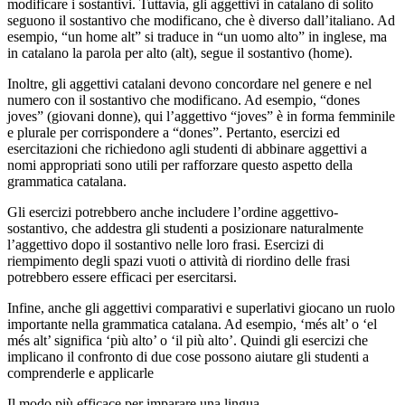
modificare i sostantivi. Tuttavia, gli aggettivi in catalano di solito
seguono il sostantivo che modificano, che è diverso dall’italiano. Ad
esempio, “un home alt” si traduce in “un uomo alto” in inglese, ma
in catalano la parola per alto (alt), segue il sostantivo (home).
Inoltre, gli aggettivi catalani devono concordare nel genere e nel
numero con il sostantivo che modificano. Ad esempio, “dones
joves” (giovani donne), qui l’aggettivo “joves” è in forma femminile
e plurale per corrispondere a “dones”. Pertanto, esercizi ed
esercitazioni che richiedono agli studenti di abbinare aggettivi a
nomi appropriati sono utili per rafforzare questo aspetto della
grammatica catalana.
Gli esercizi potrebbero anche includere l’ordine aggettivo-
sostantivo, che addestra gli studenti a posizionare naturalmente
l’aggettivo dopo il sostantivo nelle loro frasi. Esercizi di
riempimento degli spazi vuoti o attività di riordino delle frasi
potrebbero essere efficaci per esercitarsi.
Infine, anche gli aggettivi comparativi e superlativi giocano un ruolo
importante nella grammatica catalana. Ad esempio, ‘més alt’ o ‘el
més alt’ significa ‘più alto’ o ‘il più alto’. Quindi gli esercizi che
implicano il confronto di due cose possono aiutare gli studenti a
comprenderle e applicarle
Il modo più efficace per imparare una lingua