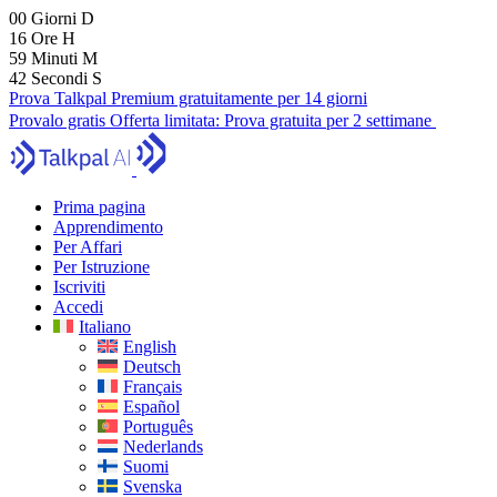
00
Giorni
D
16
Ore
H
59
Minuti
M
40
Secondi
S
Prova Talkpal Premium gratuitamente per 14 giorni
Provalo gratis
Offerta limitata:
Prova gratuita per 2 settimane
Prima pagina
Apprendimento
Per Affari
Per Istruzione
Iscriviti
Accedi
Italiano
English
Deutsch
Français
Español
Português
Nederlands
Suomi
Svenska