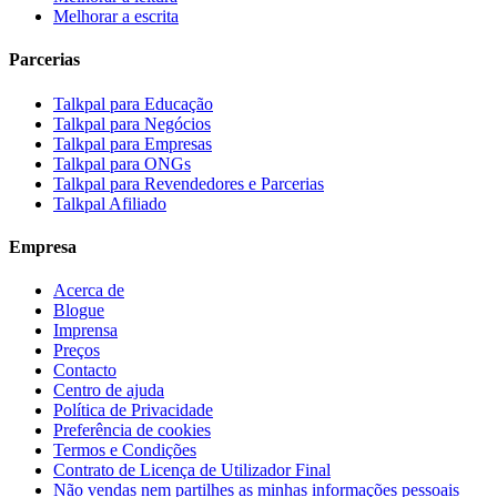
Melhorar a escrita
Parcerias
Talkpal para Educação
Talkpal para Negócios
Talkpal para Empresas
Talkpal para ONGs
Talkpal para Revendedores e Parcerias
Talkpal Afiliado
Empresa
Acerca de
Blogue
Imprensa
Preços
Contacto
Centro de ajuda
Política de Privacidade
Preferência de cookies
Termos e Condições
Contrato de Licença de Utilizador Final
Não vendas nem partilhes as minhas informações pessoais