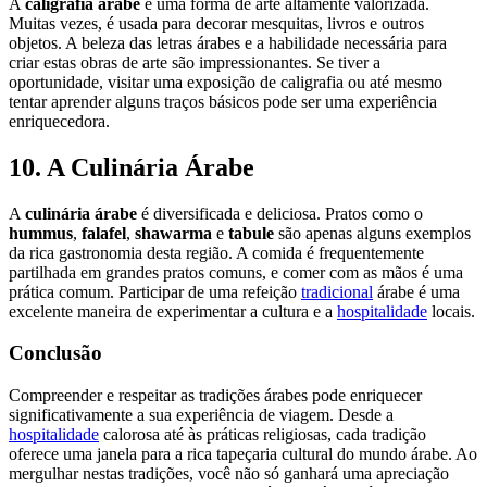
A
caligrafia árabe
é uma forma de arte altamente valorizada.
Muitas vezes, é usada para decorar mesquitas, livros e outros
objetos. A beleza das letras árabes e a habilidade necessária para
criar estas obras de arte são impressionantes. Se tiver a
oportunidade, visitar uma exposição de caligrafia ou até mesmo
tentar aprender alguns traços básicos pode ser uma experiência
enriquecedora.
10. A Culinária Árabe
A
culinária árabe
é diversificada e deliciosa. Pratos como o
hummus
,
falafel
,
shawarma
e
tabule
são apenas alguns exemplos
da rica gastronomia desta região. A comida é frequentemente
partilhada em grandes pratos comuns, e comer com as mãos é uma
prática comum. Participar de uma refeição
tradicional
árabe é uma
excelente maneira de experimentar a cultura e a
hospitalidade
locais.
Conclusão
Compreender e respeitar as tradições árabes pode enriquecer
significativamente a sua experiência de viagem. Desde a
hospitalidade
calorosa até às práticas religiosas, cada tradição
oferece uma janela para a rica tapeçaria cultural do mundo árabe. Ao
mergulhar nestas tradições, você não só ganhará uma apreciação