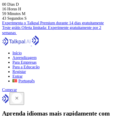
00
Dias
D
16
Horas
H
59
Minutos
M
41
Segundos
S
Experimenta o Talkpal Premium durante 14 dias gratuitamente
Teste grátis
Oferta limitada:
Experimente gratuitamente por 2
semanas
Início
Aprendizagem
Para Empresas
Para a Educação
Registar
Entrar
Português
Começar
Aprenda idiomas mais rapidamente com