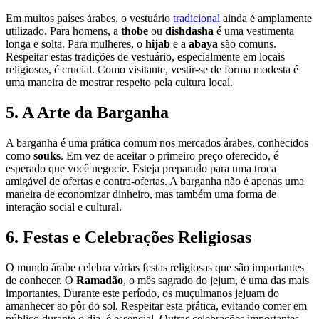
Em muitos países árabes, o vestuário
tradicional
ainda é amplamente
utilizado. Para homens, a
thobe
ou
dishdasha
é uma vestimenta
longa e solta. Para mulheres, o
hijab
e a
abaya
são comuns.
Respeitar estas tradições de vestuário, especialmente em locais
religiosos, é crucial. Como visitante, vestir-se de forma modesta é
uma maneira de mostrar respeito pela cultura local.
5. A Arte da Barganha
A barganha é uma prática comum nos mercados árabes, conhecidos
como
souks
. Em vez de aceitar o primeiro preço oferecido, é
esperado que você negocie. Esteja preparado para uma troca
amigável de ofertas e contra-ofertas. A barganha não é apenas uma
maneira de economizar dinheiro, mas também uma forma de
interação social e cultural.
6. Festas e Celebrações Religiosas
O mundo árabe celebra várias festas religiosas que são importantes
de conhecer. O
Ramadão
, o mês sagrado do jejum, é uma das mais
importantes. Durante este período, os muçulmanos jejuam do
amanhecer ao pôr do sol. Respeitar esta prática, evitando comer em
público durante o dia, é essencial. Outras celebrações importantes