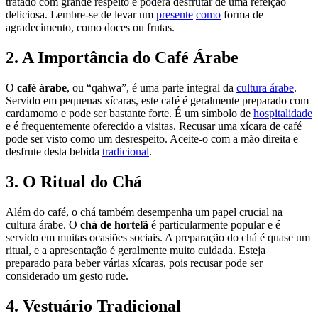
tratado com grande respeito e poderá desfrutar de uma refeição
deliciosa. Lembre-se de levar um
presente
como
forma de
agradecimento, como doces ou frutas.
2. A Importância do Café Árabe
O
café árabe
, ou “qahwa”, é uma parte integral da
cultura árabe
.
Servido em pequenas xícaras, este café é geralmente preparado com
cardamomo e pode ser bastante forte. É um símbolo de
hospitalidade
e é frequentemente oferecido a visitas. Recusar uma xícara de café
pode ser visto como um desrespeito. Aceite-o com a mão direita e
desfrute desta bebida
tradicional
.
3. O Ritual do Chá
Além do café, o chá também desempenha um papel crucial na
cultura árabe. O
chá de hortelã
é particularmente popular e é
servido em muitas ocasiões sociais. A preparação do chá é quase um
ritual, e a apresentação é geralmente muito cuidada. Esteja
preparado para beber várias xícaras, pois recusar pode ser
considerado um gesto rude.
4. Vestuário Tradicional