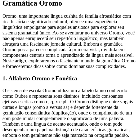
Gramática Oromo
Oromo, uma importante língua cushita da família afroasiática com
rica história e significado cultural, oferece uma experiência
linguística empolgante para aqueles ansiosos para explorar seu
sistema gramatical único. Ao se aventurar no universo Oromo, você
não apenas enriquecerá seu repertório linguístico, mas também
abraçará uma fascinante jornada cultural. Embora a gramática
Oromo possa parecer complicada à primeira vista, dividi-la em
componentes centrais torna o aprendizado da língua mais acessível.
Neste artigo, exploraremos o fascinante mundo da gramática Oromo
e forneceremos dicas sobre como dominar suas complexidades.
1. Alfabeto Oromo e Fonética
O sistema de escrita Oromo utiliza um alfabeto latino conhecido
como Qubee e representa sons distintos, incluindo consoantes
ejetivas escritas como c, q, x e ph. O Oromo distingue entre vogais
curtas e longas (como a versus aa) e depende fortemente da
geminação consonântica (duplicação), onde o comprimento de um
som pode mudar completamente o significado de uma palavra.
Também é uma língua de acento acentuado, onde o tom pode
desempenhar um papel na distinção de características gramaticais,
embora o tom geralmente não seja marcado na ortografia padrão.