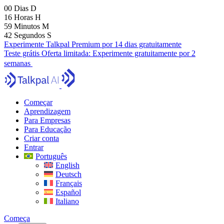
00
Dias
D
16
Horas
H
59
Minutos
M
41
Segundos
S
Experimente Talkpal Premium por 14 dias gratuitamente
Teste grátis
Oferta limitada:
Experimente gratuitamente por 2
semanas
Começar
Aprendizagem
Para Empresas
Para Educação
Criar conta
Entrar
Português
English
Deutsch
Français
Español
Italiano
Começa