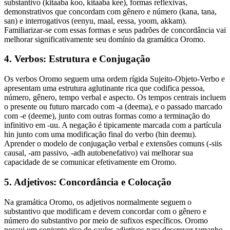
substantivo (kitaaba koo, kitaaba kee), formas reflexivas,
demonstrativos que concordam com gênero e número (kana, tana,
san) e interrogativos (eenyu, maal, eessa, yoom, akkam).
Familiarizar-se com essas formas e seus padrões de concordância vai
melhorar significativamente seu domínio da gramática Oromo.
4. Verbos: Estrutura e Conjugação
Os verbos Oromo seguem uma ordem rígida Sujeito-Objeto-Verbo e
apresentam uma estrutura aglutinante rica que codifica pessoa,
número, gênero, tempo verbal e aspecto. Os tempos centrais incluem
o presente ou futuro marcado com -a (deema), e o passado marcado
com -e (deeme), junto com outras formas como a terminação do
infinitivo em -uu. A negação é tipicamente marcada com a partícula
hin junto com uma modificação final do verbo (hin deemu).
Aprender o modelo de conjugação verbal e extensões comuns (-siis
causal, -am passivo, -adh autobenefativo) vai melhorar sua
capacidade de se comunicar efetivamente em Oromo.
5. Adjetivos: Concordância e Colocação
Na gramática Oromo, os adjetivos normalmente seguem o
substantivo que modificam e devem concordar com o gênero e
número do substantivo por meio de sufixos específicos. Oromo
possui um conjunto rico de caules adjetivos para descrever tamanho,