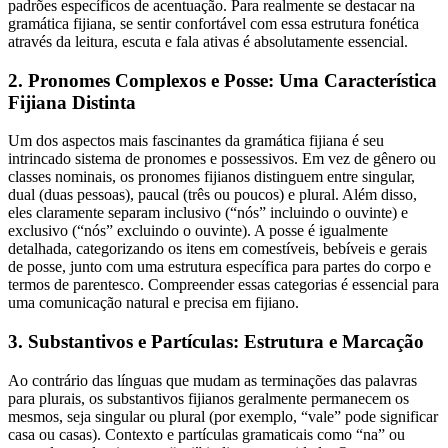
padrões específicos de acentuação. Para realmente se destacar na
gramática fijiana, se sentir confortável com essa estrutura fonética
através da leitura, escuta e fala ativas é absolutamente essencial.
2. Pronomes Complexos e Posse: Uma Característica
Fijiana Distinta
Um dos aspectos mais fascinantes da gramática fijiana é seu
intrincado sistema de pronomes e possessivos. Em vez de gênero ou
classes nominais, os pronomes fijianos distinguem entre singular,
dual (duas pessoas), paucal (três ou poucos) e plural. Além disso,
eles claramente separam inclusivo (“nós” incluindo o ouvinte) e
exclusivo (“nós” excluindo o ouvinte). A posse é igualmente
detalhada, categorizando os itens em comestíveis, bebíveis e gerais
de posse, junto com uma estrutura específica para partes do corpo e
termos de parentesco. Compreender essas categorias é essencial para
uma comunicação natural e precisa em fijiano.
3. Substantivos e Partículas: Estrutura e Marcação
Ao contrário das línguas que mudam as terminações das palavras
para plurais, os substantivos fijianos geralmente permanecem os
mesmos, seja singular ou plural (por exemplo, “vale” pode significar
casa ou casas). Contexto e partículas gramaticais como “na” ou