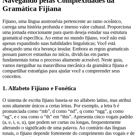
Navegando pelas Complexidades da
Gramática Fijiana
Fijiano, uma língua austronésia pertencente ao ramo oceânico,
carrega uma história profunda e imenso valor cultural. Proporciona
uma jornada emocionante para quem deseja estudar sua estrutura
gramatical específica. Ao entrar no mundo fijiano, você não está
apenas expandindo suas habilidades linguísticas; Você está
abraçando uma rica herança insular. Embora as regras gramaticais
possam parecer estranhas no início, dividi-las em partes
fundamentais torna o processo altamente acessível. Neste guia,
vamos mergulhar na maravilhosa mecânica da gramática fijiana e
compartilhar estratégias para ajudar você a compreender seus
conceitos.
1. Alfabeto Fijiano e Fonética
O sistema de escrita fijiano baseia-se no alfabeto latino, mas atribui
sons altamente únicos a certas letras. Por exemplo, a letra b é
pronunciada como “mb”, d como “nd”, q como “ngg”, g como
“ng”, e c soa como o “th” em “this”. Apresenta cinco vogais padrão
(a, e, i, o, u), que podem ser curtas ou longas, frequentemente
alterando o significado de uma palavra. Ao contrário das línguas
tonais, o fijiano depende fortemente do comprimento das vogais e de