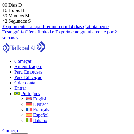
00
Dias
D
16
Horas
H
59
Minutos
M
41
Segundos
S
Experimente Talkpal Premium por 14 dias gratuitamente
Teste grátis
Oferta limitada:
Experimente gratuitamente por 2
semanas
Começar
Aprendizagem
Para Empresas
Para Educação
Criar conta
Entrar
Português
English
Deutsch
Français
Español
Italiano
Começa