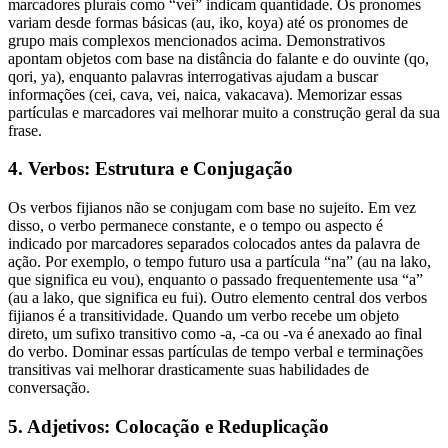
marcadores plurais como “vei” indicam quantidade. Os pronomes
variam desde formas básicas (au, iko, koya) até os pronomes de
grupo mais complexos mencionados acima. Demonstrativos
apontam objetos com base na distância do falante e do ouvinte (qo,
qori, ya), enquanto palavras interrogativas ajudam a buscar
informações (cei, cava, vei, naica, vakacava). Memorizar essas
partículas e marcadores vai melhorar muito a construção geral da sua
frase.
4. Verbos: Estrutura e Conjugação
Os verbos fijianos não se conjugam com base no sujeito. Em vez
disso, o verbo permanece constante, e o tempo ou aspecto é
indicado por marcadores separados colocados antes da palavra de
ação. Por exemplo, o tempo futuro usa a partícula “na” (au na lako,
que significa eu vou), enquanto o passado frequentemente usa “a”
(au a lako, que significa eu fui). Outro elemento central dos verbos
fijianos é a transitividade. Quando um verbo recebe um objeto
direto, um sufixo transitivo como -a, -ca ou -va é anexado ao final
do verbo. Dominar essas partículas de tempo verbal e terminações
transitivas vai melhorar drasticamente suas habilidades de
conversação.
5. Adjetivos: Colocação e Reduplicação