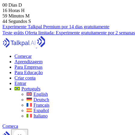
00
Dias
D
16
Horas
H
59
Minutos
M
43
Segundos
S
Experimente Talkpal Premium por 14 dias gratuitamente
Teste grátis
Oferta limitada:
Experimente gratuitamente por 2 semanas
Começar
Aprendizagem
Para Empresas
Para Educação
Criar conta
Entrar
Português
English
Deutsch
Français
Español
Italiano
Começa