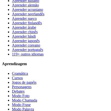
Aprender italiano
Aprender alemão
Aprender ucraniano
Aprender neerlandês
Aprender sueco
Aprender finlandês
Aprender árabe
Aprender chinês
Aprender híndi
Aprender japonês
Aprender coreano
Aprender português
119+ outros idiomas
Aprendizagem
Gramática
Cursos
Jogos de papéis
Personagens
Debates
Modo Foto
Modo Chamada
Modo Frase
Modo Palavra