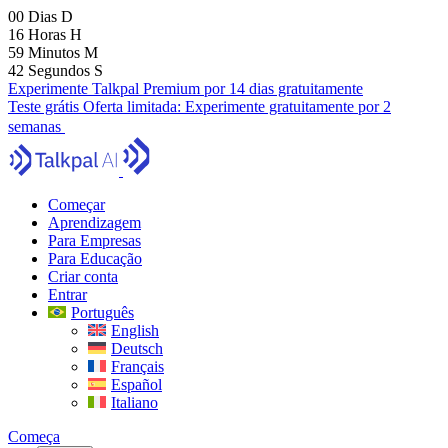
00
Dias
D
16
Horas
H
59
Minutos
M
41
Segundos
S
Experimente Talkpal Premium por 14 dias gratuitamente
Teste grátis
Oferta limitada:
Experimente gratuitamente por 2
semanas
Começar
Aprendizagem
Para Empresas
Para Educação
Criar conta
Entrar
Português
English
Deutsch
Français
Español
Italiano
Começa