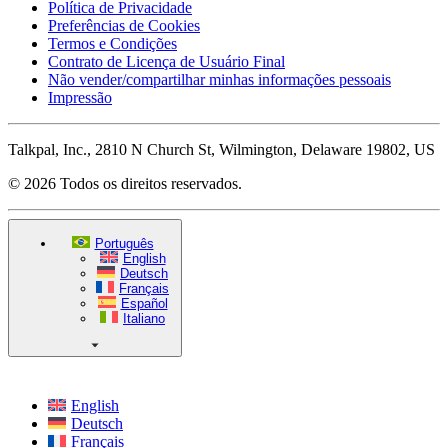
Política de Privacidade
Preferências de Cookies
Termos e Condições
Contrato de Licença de Usuário Final
Não vender/compartilhar minhas informações pessoais
Impressão
Talkpal, Inc., 2810 N Church St, Wilmington, Delaware 19802, US
© 2026 Todos os direitos reservados.
Português
English
Deutsch
Français
Español
Italiano
English
Deutsch
Français