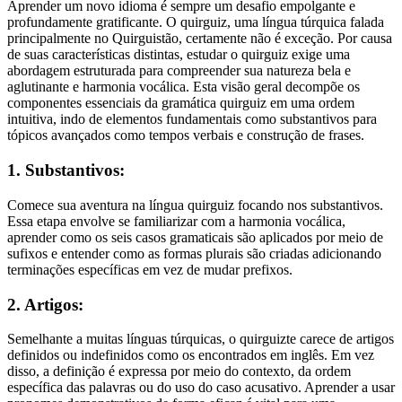
Aprender um novo idioma é sempre um desafio empolgante e
profundamente gratificante. O quirguiz, uma língua túrquica falada
principalmente no Quirguistão, certamente não é exceção. Por causa
de suas características distintas, estudar o quirguiz exige uma
abordagem estruturada para compreender sua natureza bela e
aglutinante e harmonia vocálica. Esta visão geral decompõe os
componentes essenciais da gramática quirguiz em uma ordem
intuitiva, indo de elementos fundamentais como substantivos para
tópicos avançados como tempos verbais e construção de frases.
1. Substantivos:
Comece sua aventura na língua quirguiz focando nos substantivos.
Essa etapa envolve se familiarizar com a harmonia vocálica,
aprender como os seis casos gramaticais são aplicados por meio de
sufixos e entender como as formas plurais são criadas adicionando
terminações específicas em vez de mudar prefixos.
2. Artigos:
Semelhante a muitas línguas túrquicas, o quirguizte carece de artigos
definidos ou indefinidos como os encontrados em inglês. Em vez
disso, a definição é expressa por meio do contexto, da ordem
específica das palavras ou do uso do caso acusativo. Aprender a usar