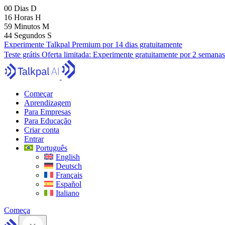
00
Dias
D
16
Horas
H
59
Minutos
M
43
Segundos
S
Experimente Talkpal Premium por 14 dias gratuitamente
Teste grátis
Oferta limitada:
Experimente gratuitamente por 2 semanas
Começar
Aprendizagem
Para Empresas
Para Educação
Criar conta
Entrar
Português
English
Deutsch
Français
Español
Italiano
Começa