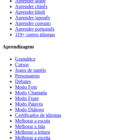
Aprender árabe
Aprender chinês
Aprender híndi
Aprender japonês
Aprender coreano
Aprender português
119+ outros idiomas
Aprendizagem
Gramática
Cursos
Jogos de papéis
Personagens
Debates
Modo Foto
Modo Chamada
Modo Frase
Modo Palavra
Modo Diálogo
Certificados de idiomas
Melhorar a escuta
Melhorar a fala
Melhorar a leitura
Melhorar a escrita