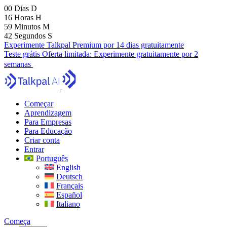
00
Dias
D
16
Horas
H
59
Minutos
M
41
Segundos
S
Experimente Talkpal Premium por 14 dias gratuitamente
Teste grátis
Oferta limitada:
Experimente gratuitamente por 2
semanas
Começar
Aprendizagem
Para Empresas
Para Educação
Criar conta
Entrar
Português
English
Deutsch
Français
Español
Italiano
Começa