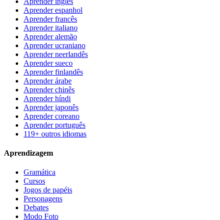
Aprender inglês
Aprender espanhol
Aprender francês
Aprender italiano
Aprender alemão
Aprender ucraniano
Aprender neerlandês
Aprender sueco
Aprender finlandês
Aprender árabe
Aprender chinês
Aprender híndi
Aprender japonês
Aprender coreano
Aprender português
119+ outros idiomas
Aprendizagem
Gramática
Cursos
Jogos de papéis
Personagens
Debates
Modo Foto