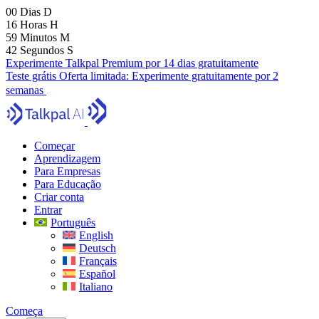
00
Dias
D
16
Horas
H
59
Minutos
M
41
Segundos
S
Experimente Talkpal Premium por 14 dias gratuitamente
Teste grátis
Oferta limitada:
Experimente gratuitamente por 2
semanas
Começar
Aprendizagem
Para Empresas
Para Educação
Criar conta
Entrar
Português
English
Deutsch
Français
Español
Italiano
Começa