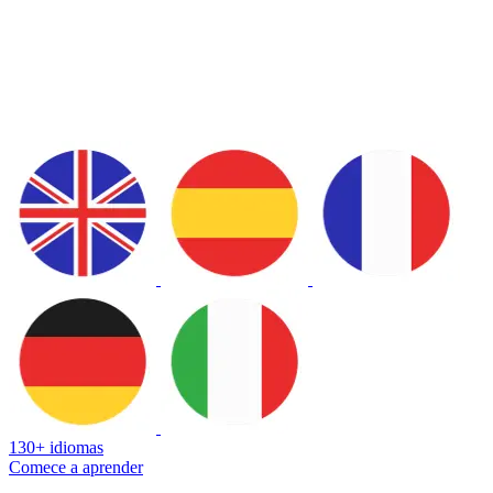
130+ idiomas
Comece a aprender