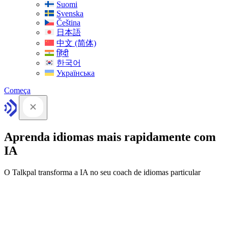
Suomi
Svenska
Čeština
日本語
中文 (简体)
हिंदी
한국어
Українська
Começa
Aprenda idiomas mais rapidamente com
IA
O Talkpal transforma a IA no seu coach de idiomas particular