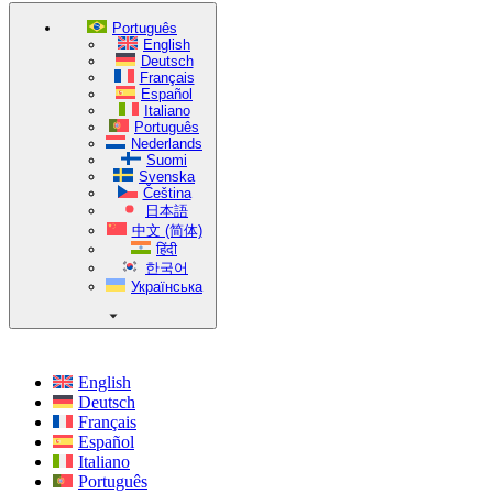
Português
English
Deutsch
Français
Español
Italiano
Português
Nederlands
Suomi
Svenska
Čeština
日本語
中文 (简体)
हिंदी
한국어
Українська
English
Deutsch
Français
Español
Italiano
Português