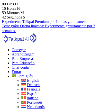
00
Dias
D
16
Horas
H
59
Minutos
M
41
Segundos
S
Experimente Talkpal Premium por 14 dias gratuitamente
Teste grátis
Oferta limitada:
Experimente gratuitamente por 2
semanas
Começar
Aprendizagem
Para Empresas
Para Educação
Criar conta
Entrar
Português
English
Deutsch
Français
Español
Italiano
Português
Nederlands