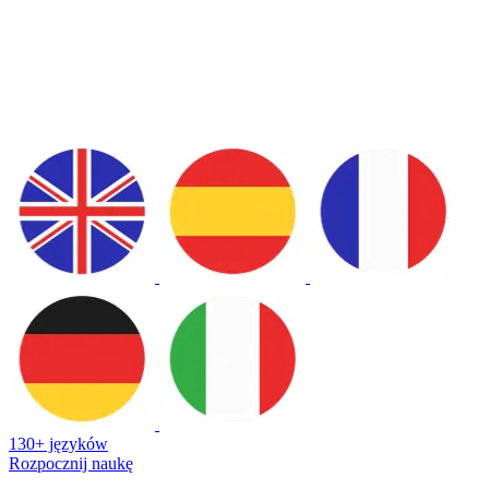
130+ języków
Rozpocznij naukę