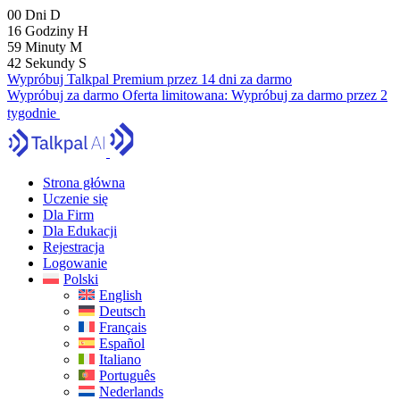
00
Dni
D
16
Godziny
H
59
Minuty
M
40
Sekundy
S
Wypróbuj Talkpal Premium przez 14 dni za darmo
Wypróbuj za darmo
Oferta limitowana:
Wypróbuj za darmo przez 2
tygodnie
Strona główna
Uczenie się
Dla Firm
Dla Edukacji
Rejestracja
Logowanie
Polski
English
Deutsch
Français
Español
Italiano
Português
Nederlands