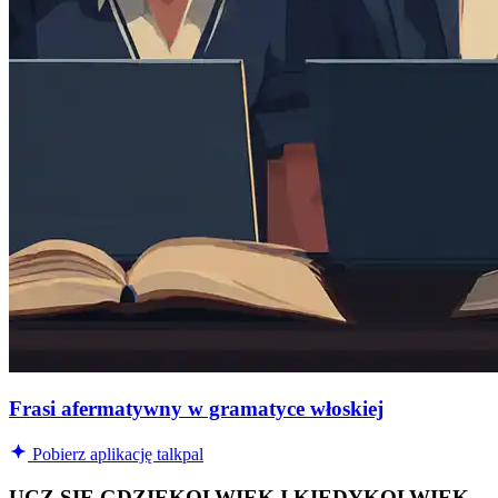
Frasi afermatywny w gramatyce włoskiej
Pobierz aplikację talkpal
UCZ SIĘ GDZIEKOLWIEK I KIEDYKOLWIEK