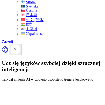
Suomi
Svenska
Čeština
日本語
中文 (简体)
हिंदी
한국어
Українська
Zacznij
Ucz się języków szybciej dzięki sztucznej
inteligencji
Talkpal zmienia AI w twojego osobistego trenera językowego