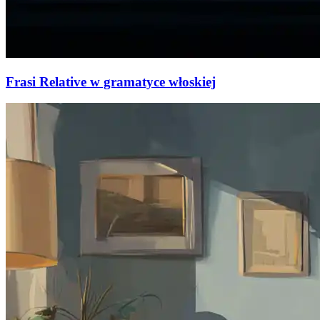
Frasi Relative w gramatyce włoskiej