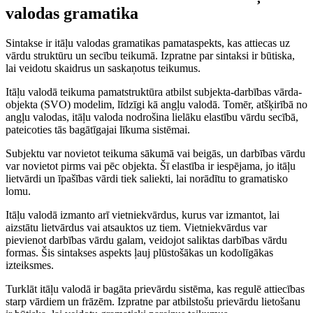
valodas gramatika
Sintakse ir itāļu valodas gramatikas pamataspekts, kas attiecas uz
vārdu struktūru un secību teikumā. Izpratne par sintaksi ir būtiska,
lai veidotu skaidrus un saskaņotus teikumus.
Itāļu valodā teikuma pamatstruktūra atbilst subjekta-darbības vārda-
objekta (SVO) modelim, līdzīgi kā angļu valodā. Tomēr, atšķirībā no
angļu valodas, itāļu valoda nodrošina lielāku elastību vārdu secībā,
pateicoties tās bagātīgajai līkuma sistēmai.
Subjektu var novietot teikuma sākumā vai beigās, un darbības vārdu
var novietot pirms vai pēc objekta. Šī elastība ir iespējama, jo itāļu
lietvārdi un īpašības vārdi tiek saliekti, lai norādītu to gramatisko
lomu.
Itāļu valodā izmanto arī vietniekvārdus, kurus var izmantot, lai
aizstātu lietvārdus vai atsauktos uz tiem. Vietniekvārdus var
pievienot darbības vārdu galam, veidojot saliktas darbības vārdu
formas. Šis sintakses aspekts ļauj plūstošākas un kodolīgākas
izteiksmes.
Turklāt itāļu valodā ir bagāta prievārdu sistēma, kas regulē attiecības
starp vārdiem un frāzēm. Izpratne par atbilstošu prievārdu lietošanu