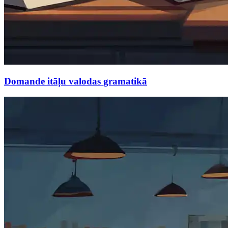
Domande itāļu valodas gramatikā