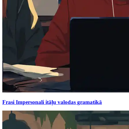
Frasi Impersonali itāļu valodas gramatikā