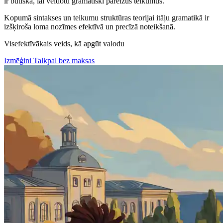
ir būtiska, lai veidotu gramatiski pareizus teikumus.
Kopumā sintakses un teikumu struktūras teorijai itāļu gramatikā ir
izšķiroša loma nozīmes efektīvā un precīzā noteikšanā.
Visefektīvākais veids, kā apgūt valodu
Izmēģini Talkpal bez maksas