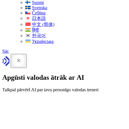
Suomi
Svenska
Čeština
日本語
中文 (简体)
हिंदी
한국어
Українська
Sāc
Apgūsti valodas ātrāk ar AI
Talkpal pārvērš AI par tavu personīgo valodas treneri