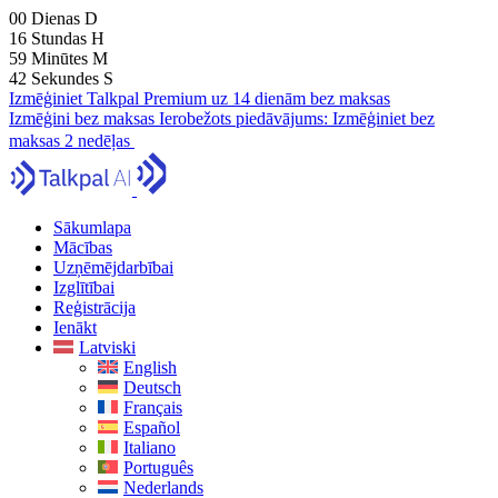
00
Dienas
D
16
Stundas
H
59
Minūtes
M
40
Sekundes
S
Izmēģiniet Talkpal Premium uz 14 dienām bez maksas
Izmēģini bez maksas
Ierobežots piedāvājums:
Izmēģiniet bez
maksas 2 nedēļas
Sākumlapa
Mācības
Uzņēmējdarbībai
Izglītībai
Reģistrācija
Ienākt
Latviski
English
Deutsch
Français
Español
Italiano
Português
Nederlands