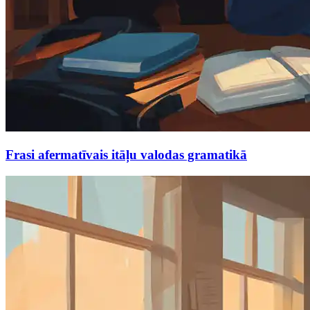
Frasi afermatīvais itāļu valodas gramatikā