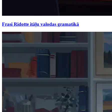
Frasi Ridotte itāļu valodas gramatikā