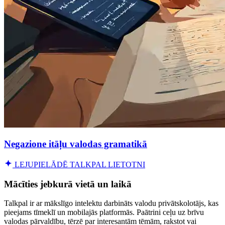
Negazione itāļu valodas gramatikā
LEJUPIELĀDĒ TALKPAL LIETOTNI
Mācīties jebkurā vietā un laikā
Talkpal ir ar mākslīgo intelektu darbināts valodu privātskolotājs, kas
pieejams tīmeklī un mobilajās platformās. Paātrini ceļu uz brīvu
valodas pārvaldību, tērzē par interesantām tēmām, rakstot vai