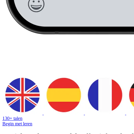
130+ talen
Begin met leren