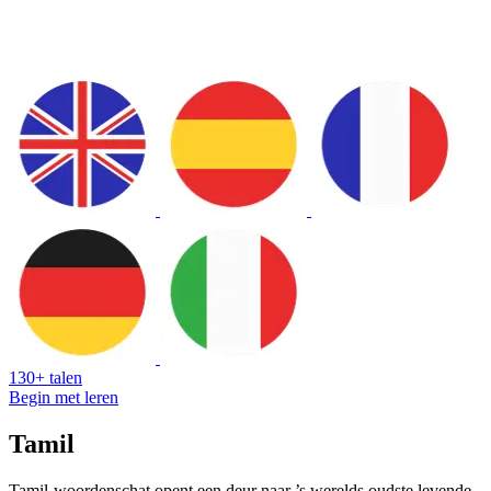
130+ talen
Begin met leren
Tamil
Tamil-woordenschat opent een deur naar ’s werelds oudste levende