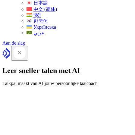
日本語
中文 (简体)
हिंदी
한국어
Українська
عربي
Aan de slag
Leer sneller talen met AI
Talkpal maakt van AI jouw persoonlijke taalcoach