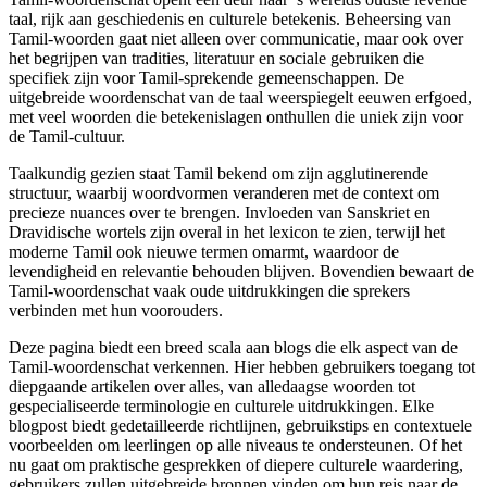
taal, rijk aan geschiedenis en culturele betekenis. Beheersing van
Tamil-woorden gaat niet alleen over communicatie, maar ook over
het begrijpen van tradities, literatuur en sociale gebruiken die
specifiek zijn voor Tamil-sprekende gemeenschappen. De
uitgebreide woordenschat van de taal weerspiegelt eeuwen erfgoed,
met veel woorden die betekenislagen onthullen die uniek zijn voor
de Tamil-cultuur.
Taalkundig gezien staat Tamil bekend om zijn agglutinerende
structuur, waarbij woordvormen veranderen met de context om
precieze nuances over te brengen. Invloeden van Sanskriet en
Dravidische wortels zijn overal in het lexicon te zien, terwijl het
moderne Tamil ook nieuwe termen omarmt, waardoor de
levendigheid en relevantie behouden blijven. Bovendien bewaart de
Tamil-woordenschat vaak oude uitdrukkingen die sprekers
verbinden met hun voorouders.
Deze pagina biedt een breed scala aan blogs die elk aspect van de
Tamil-woordenschat verkennen. Hier hebben gebruikers toegang tot
diepgaande artikelen over alles, van alledaagse woorden tot
gespecialiseerde terminologie en culturele uitdrukkingen. Elke
blogpost biedt gedetailleerde richtlijnen, gebruikstips en contextuele
voorbeelden om leerlingen op alle niveaus te ondersteunen. Of het
nu gaat om praktische gesprekken of diepere culturele waardering,
gebruikers zullen uitgebreide bronnen vinden om hun reis naar de