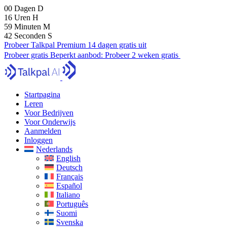
00
Dagen
D
16
Uren
H
59
Minuten
M
40
Seconden
S
Probeer Talkpal Premium 14 dagen gratis uit
Probeer gratis
Beperkt aanbod:
Probeer 2 weken gratis
Startpagina
Leren
Voor Bedrijven
Voor Onderwijs
Aanmelden
Inloggen
Nederlands
English
Deutsch
Français
Español
Italiano
Português
Suomi
Svenska