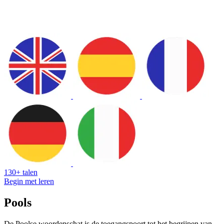
130+ talen
Begin met leren
Pools
De Poolse woordenschat is de toegangspoort tot het begrijpen van