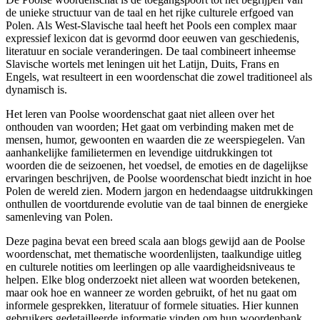
de unieke structuur van de taal en het rijke culturele erfgoed van
Polen. Als West-Slavische taal heeft het Pools een complex maar
expressief lexicon dat is gevormd door eeuwen van geschiedenis,
literatuur en sociale veranderingen. De taal combineert inheemse
Slavische wortels met leningen uit het Latijn, Duits, Frans en
Engels, wat resulteert in een woordenschat die zowel traditioneel als
dynamisch is.
Het leren van Poolse woordenschat gaat niet alleen over het
onthouden van woorden; Het gaat om verbinding maken met de
mensen, humor, gewoonten en waarden die ze weerspiegelen. Van
aanhankelijke familietermen en levendige uitdrukkingen tot
woorden die de seizoenen, het voedsel, de emoties en de dagelijkse
ervaringen beschrijven, de Poolse woordenschat biedt inzicht in hoe
Polen de wereld zien. Modern jargon en hedendaagse uitdrukkingen
onthullen de voortdurende evolutie van de taal binnen de energieke
samenleving van Polen.
Deze pagina bevat een breed scala aan blogs gewijd aan de Poolse
woordenschat, met thematische woordenlijsten, taalkundige uitleg
en culturele notities om leerlingen op alle vaardigheidsniveaus te
helpen. Elke blog onderzoekt niet alleen wat woorden betekenen,
maar ook hoe en wanneer ze worden gebruikt, of het nu gaat om
informele gesprekken, literatuur of formele situaties. Hier kunnen
gebruikers gedetailleerde informatie vinden om hun woordenbank