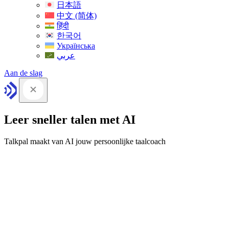
日本語
中文 (简体)
हिंदी
한국어
Українська
عربي
Aan de slag
Leer sneller talen met AI
Talkpal maakt van AI jouw persoonlijke taalcoach