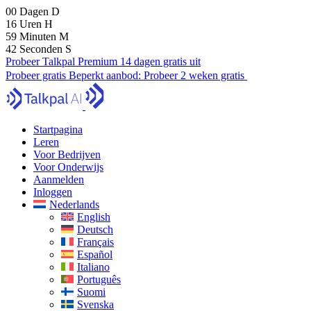
00
Dagen
D
16
Uren
H
59
Minuten
M
40
Seconden
S
Probeer Talkpal Premium 14 dagen gratis uit
Probeer gratis
Beperkt aanbod:
Probeer 2 weken gratis
Startpagina
Leren
Voor Bedrijven
Voor Onderwijs
Aanmelden
Inloggen
Nederlands
English
Deutsch
Français
Español
Italiano
Português
Suomi
Svenska