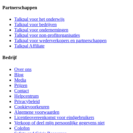
Partnerschappen
Talkpal voor het onderwijs
Talkpal voor bedrijven
Talkpal voor ondernemingen
Talkpal voor non-profitorganisaties
Talkpal voor wederverkopers en partnerschappen
Talkpal Affiliate
Bedrijf
Over ons
Blog
Media
Prijzen
Contact
Helpcentrum
Privacybeleid
Cookievoorkeuren
Algemene voorwaarden
Licentieovereenkomst voor eindgebruikers
Verkoop of deel mijn persoonlijke gegevens niet
Colofon