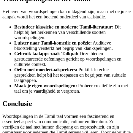
Het leren van woordspelingen kan uitdagend zijn, maar met de juiste
aanpak wordt het een boeiend onderdeel van taalstudie.
Bestudeer klassieke en moderne Tamil-literatuur:
Dit
helpt bij het herkennen van verschillende soorten
woordspelingen.
Luister naar Tamil-komedie en poëzie:
Auditieve
blootstelling versterkt het begrip van klankspelingen.
Gebruik taalapps zoals Talkpal:
Deze bieden
gestructureerde oefeningen gericht op woordspelingen en
culturele context.
Oefen met moedertaalsprekers:
Praktijk in echte
gesprekken helpt bij het toepassen en begrijpen van subtiele
taalgrappen.
Maak je eigen woordspelingen:
Probeer creatief te zijn met
taal om je vaardigheid te vergroten.
Conclusie
Woordspelingen in de Tamil taal vormen een fascinerend en
essentieel aspect van communicatie, cultuur en literatuur. Ze
verrijken de taal met humor, diepgang en expressiviteit, en zijn
onmisbaar voor iedereen die Tamil serieus wil leren. Door gebruik te