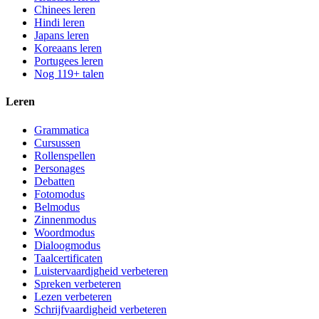
Chinees leren
Hindi leren
Japans leren
Koreaans leren
Portugees leren
Nog 119+ talen
Leren
Grammatica
Cursussen
Rollenspellen
Personages
Debatten
Fotomodus
Belmodus
Zinnenmodus
Woordmodus
Dialoogmodus
Taalcertificaten
Luistervaardigheid verbeteren
Spreken verbeteren
Lezen verbeteren
Schrijfvaardigheid verbeteren