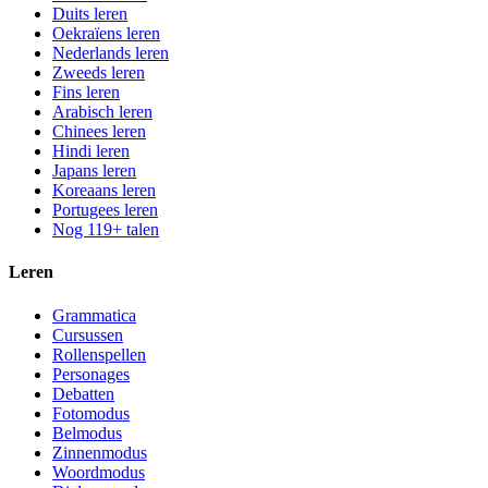
Duits leren
Oekraïens leren
Nederlands leren
Zweeds leren
Fins leren
Arabisch leren
Chinees leren
Hindi leren
Japans leren
Koreaans leren
Portugees leren
Nog 119+ talen
Leren
Grammatica
Cursussen
Rollenspellen
Personages
Debatten
Fotomodus
Belmodus
Zinnenmodus
Woordmodus