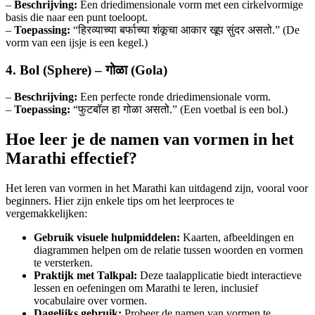
–
Beschrijving:
Een driedimensionale vorm met een cirkelvormige
basis die naar een punt toeloopt.
–
Toepassing:
“हिरव्याच्या बर्फाच्या शंकूचा आकार खूप सुंदर असतो.” (De
vorm van een ijsje is een kegel.)
4. Bol (Sphere) – गोळा (Gola)
–
Beschrijving:
Een perfecte ronde driedimensionale vorm.
–
Toepassing:
“फुटबॉल हा गोळा असतो.” (Een voetbal is een bol.)
Hoe leer je de namen van vormen in het
Marathi effectief?
Het leren van vormen in het Marathi kan uitdagend zijn, vooral voor
beginners. Hier zijn enkele tips om het leerproces te
vergemakkelijken:
Gebruik visuele hulpmiddelen:
Kaarten, afbeeldingen en
diagrammen helpen om de relatie tussen woorden en vormen
te versterken.
Praktijk met Talkpal:
Deze taalapplicatie biedt interactieve
lessen en oefeningen om Marathi te leren, inclusief
vocabulaire over vormen.
Dagelijks gebruik:
Probeer de namen van vormen te