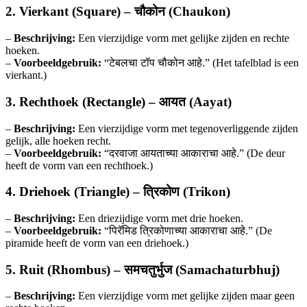
2. Vierkant (Square) – चौकोन (Chaukon)
–
Beschrijving:
Een vierzijdige vorm met gelijke zijden en rechte
hoeken.
–
Voorbeeldgebruik:
“टेबलचा टॉप चौकोन आहे.” (Het tafelblad is een
vierkant.)
3. Rechthoek (Rectangle) – आयत (Aayat)
–
Beschrijving:
Een vierzijdige vorm met tegenoverliggende zijden
gelijk, alle hoeken recht.
–
Voorbeeldgebruik:
“दरवाजा आयताच्या आकाराचा आहे.” (De deur
heeft de vorm van een rechthoek.)
4. Driehoek (Triangle) – त्रिकोण (Trikon)
–
Beschrijving:
Een driezijdige vorm met drie hoeken.
–
Voorbeeldgebruik:
“पिरॅमिड त्रिकोणाच्या आकाराचा आहे.” (De
piramide heeft de vorm van een driehoek.)
5. Ruit (Rhombus) – समचतुर्भुज (Samachaturbhuj)
–
Beschrijving:
Een vierzijdige vorm met gelijke zijden maar geen