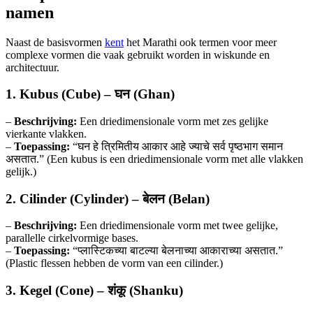
namen
Naast de basisvormen
kent
het Marathi ook termen voor meer
complexe vormen die vaak gebruikt worden in wiskunde en
architectuur.
1. Kubus (Cube) – घन (Ghan)
–
Beschrijving:
Een driedimensionale vorm met zes gelijke
vierkante vlakken.
–
Toepassing:
“घन हे त्रिमितीय आकार आहे ज्याचे सर्व पृष्ठभाग समान
असतात.” (Een kubus is een driedimensionale vorm met alle vlakken
gelijk.)
2. Cilinder (Cylinder) – बेलन (Belan)
–
Beschrijving:
Een driedimensionale vorm met twee gelijke,
parallelle cirkelvormige bases.
–
Toepassing:
“प्लास्टिकच्या बाटल्या बेलनाच्या आकाराच्या असतात.”
(Plastic flessen hebben de vorm van een cilinder.)
3. Kegel (Cone) – शंकू (Shanku)