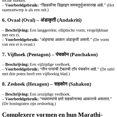
rechte hoeken.
–
Voorbeeldgebruik:
“खिडकीचा डिझाइन समचतुर्भुजासारखा आहे.” (Het
raamontwerp is als een ruit.)
6. Ovaal (Oval) – अंडाकृती (Andakriti)
–
Beschrijving:
Een langgerekte, elliptische vorm, vergelijkbaar
met een ei.
–
Voorbeeldgebruik:
“अंड्याचा आकार अंडाकृती असतो.” (De vorm
van een ei is ovaal.)
7. Vijfhoek (Pentagon) – पंचकोन (Panchakon)
–
Beschrijving:
Een vijfzijdige veelhoek.
–
Voorbeeldgebruik:
“तीन पायांची टेबलची टॉप पंचकोन आहे.” (De tafel
met drie poten heeft een vijfhoekig blad.)
8. Zeshoek (Hexagon) – सहकोन (Sahakon)
–
Beschrijving:
Een zeszijdige veelhoek.
–
Voorbeeldgebruik:
“मधमाश्यांचे छत्ते सहकोनाच्या आकाराचे असतात.”
(De honingraten zijn zeshoekig.)
Complexere vormen en hun Marathi-