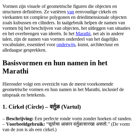
Vormen zijn visuele of geometrische figuren die objecten en
structuren definiëren. Ze variëren
van
eenvoudige cirkels en
vierkanten tot complexe polygonen en driedimensionale objecten
zoals kubussen en cilinders. In taalgebruik helpen de namen van
vormen bij het beschrijven van objecten, het uitleggen van situaties
en het overbrengen van ideeën. In het
Marathi
, net als in andere
talen, zijn de namen van vormen onderdeel van het dagelijks
vocabulaire, essentieel voor
onderwijs
, kunst, architectuur en
alledaagse gesprekken.
Basisvormen en hun namen in het
Marathi
Hieronder volgt een overzicht van de meest voorkomende
geometrische vormen en hun namen in het Marathi, inclusief de
uitspraak en betekenis.
1. Cirkel (Circle) – वर्तुळ (Vartul)
–
Beschrijving:
Een perfecte ronde vorm zonder hoeken of randen.
–
Voorbeeldgebruik:
“सूर्याचा आकार वर्तुळासारखा असतो.” (De vorm
van de zon is als een cirkel.)