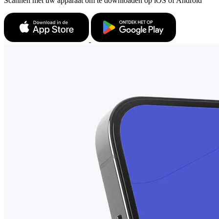
Scannen met uw apparaat om te downloaden op iOS of Android