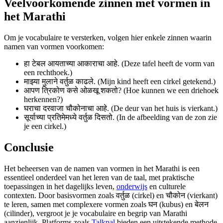
Veelvoorkomende zinnen met vormen in
het Marathi
Om je vocabulaire te versterken, volgen hier enkele zinnen waarin
namen van vormen voorkomen:
हा टेबल आयताच्या आकाराचा आहे. (Deze tafel heeft de vorm van
een rechthoek.)
माझ्या मुलाने वर्तुळ काढले. (Mijn kind heeft een cirkel getekend.)
आपण त्रिकोण कसे ओळखू शकतो? (Hoe kunnen we een driehoek
herkennen?)
घराचा दरवाजा चौकोनाचा आहे. (De deur van het huis is vierkant.)
सूर्याच्या प्रतिमेमध्ये वर्तुळ दिसतो. (In de afbeelding van de zon zie
je een cirkel.)
Conclusie
Het beheersen van de namen van vormen in het Marathi is een
essentieel onderdeel van het leren van de taal, met praktische
toepassingen in het dagelijks leven,
onderwijs
en culturele
contexten. Door basisvormen zoals वर्तुळ (cirkel) en चौकोन (vierkant)
te leren, samen met complexere vormen zoals घन (kubus) en बेलन
(cilinder), vergroot je je vocabulaire en begrip van Marathi
aanzienlijk. Platforms zoals
Talkpal
bieden een uitstekende methode