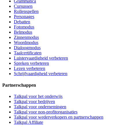
Grammatica
Cursussen
Rollenspellen
Personages
Debatten
Fotomodus
Belmodus
Zinnenmodus
Woordmodus
Dialoogmodus
Taalcertificaten
Luistervaardigheid verbeteren
Spreken verbeteren
Lezen verbeteren
Schrijfvaardigheid verbeteren
Partnerschappen
Talkpal voor het onderwijs
Talkpal voor bedrijven
Talkpal voor ondernemingen
Talkpal voor non-profitorganisaties
Talkpal voor wederverkopers en partnerschappen
Talkpal Affiliate