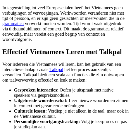
In tegenstelling tot veel Europese talen heeft het Vietnamees geen
verbuigingen of vervoegingen. Werkwoorden veranderen niet met
tijd of persoon, en er zijn geen geslachten of meervouden die in de
grammatica
verwerkt moeten worden. Tijd wordt vaak uitgedrukt
via tijdsaanduidingen of context. Dit maakt de grammatica relatief
eenvoudig, maar vereist een goed begrip van context en
woordvolgorde.
Effectief Vietnamees Leren met Talkpal
Voor iedereen die Vietnamees wil leren, kan het gebruik van een
interactieve taalapp zoals
Talkpal
het leerproces aanzienlijk
versnellen. Talkpal biedt een scala aan functies die zijn ontworpen
om taalverwerving effectief en leuk te maken:
Gesproken interacties:
Oefen je uitspraak met native
speakers via gespreksmodules.
Uitgebreide woordenschat:
Leer nieuwe woorden en zinnen
in context met gevarieerde oefeningen.
Culturele lessen:
Verdiep je niet alleen in de taal, maar ook in
de Vietnamese cultuur.
Persoonlijke voortgangstracking:
Volg je leerproces en pas
je studieplan aan.