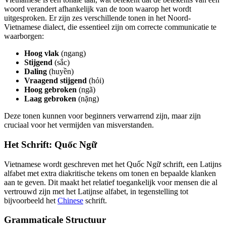
woord verandert afhankelijk van de toon waarop het wordt
uitgesproken. Er zijn zes verschillende tonen in het Noord-
Vietnamese dialect, die essentieel zijn om correcte communicatie te
waarborgen:
Hoog vlak
(ngang)
Stijgend
(sắc)
Daling
(huyền)
Vraagend stijgend
(hỏi)
Hoog gebroken
(ngã)
Laag gebroken
(nặng)
Deze tonen kunnen voor beginners verwarrend zijn, maar zijn
cruciaal voor het vermijden van misverstanden.
Het Schrift: Quốc Ngữ
Vietnamese wordt geschreven met het Quốc Ngữ schrift, een Latijns
alfabet met extra diakritische tekens om tonen en bepaalde klanken
aan te geven. Dit maakt het relatief toegankelijk voor mensen die al
vertrouwd zijn met het Latijnse alfabet, in tegenstelling tot
bijvoorbeeld het
Chinese
schrift.
Grammaticale Structuur