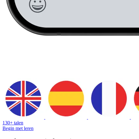
130+ talen
Begin met leren