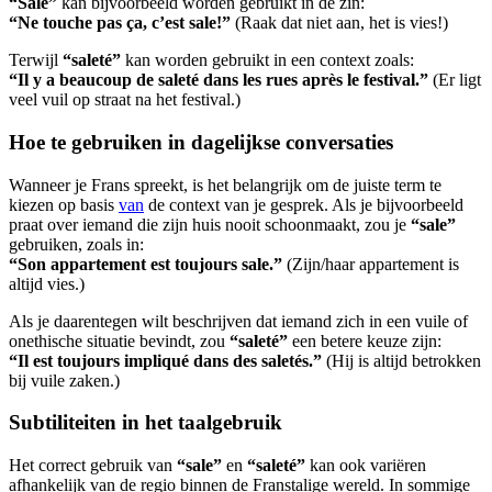
“Sale”
kan bijvoorbeeld worden gebruikt in de zin:
“Ne touche pas ça, c’est sale!”
(Raak dat niet aan, het is vies!)
Terwijl
“saleté”
kan worden gebruikt in een context zoals:
“Il y a beaucoup de saleté dans les rues après le festival.”
(Er ligt
veel vuil op straat na het festival.)
Hoe te gebruiken in dagelijkse conversaties
Wanneer je Frans spreekt, is het belangrijk om de juiste term te
kiezen op basis
van
de context van je gesprek. Als je bijvoorbeeld
praat over iemand die zijn huis nooit schoonmaakt, zou je
“sale”
gebruiken, zoals in:
“Son appartement est toujours sale.”
(Zijn/haar appartement is
altijd vies.)
Als je daarentegen wilt beschrijven dat iemand zich in een vuile of
onethische situatie bevindt, zou
“saleté”
een betere keuze zijn:
“Il est toujours impliqué dans des saletés.”
(Hij is altijd betrokken
bij vuile zaken.)
Subtiliteiten in het taalgebruik
Het correct gebruik van
“sale”
en
“saleté”
kan ook variëren
afhankelijk van de regio binnen de Franstalige wereld. In sommige