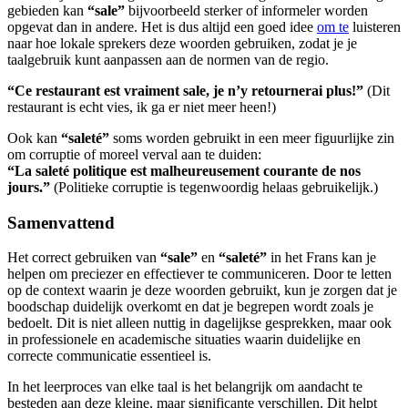
gebieden kan
“sale”
bijvoorbeeld sterker of informeler worden
opgevat dan in andere. Het is dus altijd een goed idee
om te
luisteren
naar hoe lokale sprekers deze woorden gebruiken, zodat je je
taalgebruik kunt aanpassen aan de normen van de regio.
“Ce restaurant est vraiment sale, je n’y retournerai plus!”
(Dit
restaurant is echt vies, ik ga er niet meer heen!)
Ook kan
“saleté”
soms worden gebruikt in een meer figuurlijke zin
om corruptie of moreel verval aan te duiden:
“La saleté politique est malheureusement courante de nos
jours.”
(Politieke corruptie is tegenwoordig helaas gebruikelijk.)
Samenvattend
Het correct gebruiken van
“sale”
en
“saleté”
in het Frans kan je
helpen om preciezer en effectiever te communiceren. Door te letten
op de context waarin je deze woorden gebruikt, kun je zorgen dat je
boodschap duidelijk overkomt en dat je begrepen wordt zoals je
bedoelt. Dit is niet alleen nuttig in dagelijkse gesprekken, maar ook
in professionele en academische situaties waarin duidelijke en
correcte communicatie essentieel is.
In het leerproces van elke taal is het belangrijk om aandacht te
besteden aan deze kleine, maar significante verschillen. Dit helpt