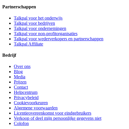
Partnerschappen
Talkpal voor het onderwijs
Talkpal voor bedrijven
Talkpal voor ondernemingen
Talkpal voor non-profitorganisaties
Talkpal voor wederverkopers en partnerschappen
Talkpal Affiliate
Bedrijf
Over ons
Blog
Media
Prijzen
Contact
Helpcentrum
Privacybeleid
Cookievoorkeuren
Algemene voorwaarden
Licentieovereenkomst voor eindgebruikers
Verkoop of deel mijn persoonlijke gegevens niet
Colofon