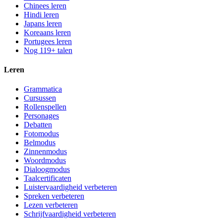
Chinees leren
Hindi leren
Japans leren
Koreaans leren
Portugees leren
Nog 119+ talen
Leren
Grammatica
Cursussen
Rollenspellen
Personages
Debatten
Fotomodus
Belmodus
Zinnenmodus
Woordmodus
Dialoogmodus
Taalcertificaten
Luistervaardigheid verbeteren
Spreken verbeteren
Lezen verbeteren
Schrijfvaardigheid verbeteren