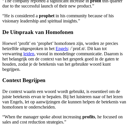
“The company reported a significant increase in
profit
this quarter
due to the successful launch of their new product.”
“He is considered a
prophet
in his community because of his
visionary leadership and spiritual insights.”
De Uitspraak van Homofonen
Hoewel ‘profit’ en ‘prophet’ homofonen zijn, worden ze precies
hetzelfde uitgesproken in het
Engels
: /ˈprɒf.ɪt/. Dit kan tot
verwarring
leiden
, vooral in mondelinge communicatie. Daarom is
het belangrijk om de context van het gesprek goed in de gaten te
houden, zodat je de betekenis van het gebruikte woord kunt
begrijpen.
Context Begrijpen
De context waarin een woord wordt gebruikt, is essentieel om de
juiste betekenis ervan te bepalen. Bij het luisteren naar of het lezen
van Engels, let op aanwijzingen die kunnen helpen de betekenis van
homofonen te onderscheiden.
“When the manager spoke about increasing
profits
, he focused on
sales and cost reduction strategies.”