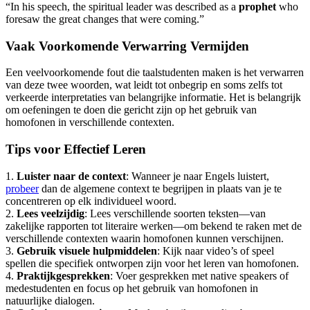
“In his speech, the spiritual leader was described as a
prophet
who
foresaw the great changes that were coming.”
Vaak Voorkomende Verwarring Vermijden
Een veelvoorkomende fout die taalstudenten maken is het verwarren
van deze twee woorden, wat leidt tot onbegrip en soms zelfs tot
verkeerde interpretaties van belangrijke informatie. Het is belangrijk
om oefeningen te doen die gericht zijn op het gebruik van
homofonen in verschillende contexten.
Tips voor Effectief Leren
1.
Luister naar de context
: Wanneer je naar Engels luistert,
probeer
dan de algemene context te begrijpen in plaats van je te
concentreren op elk individueel woord.
2.
Lees veelzijdig
: Lees verschillende soorten teksten—van
zakelijke rapporten tot literaire werken—om bekend te raken met de
verschillende contexten waarin homofonen kunnen verschijnen.
3.
Gebruik visuele hulpmiddelen
: Kijk naar video’s of speel
spellen die specifiek ontworpen zijn voor het leren van homofonen.
4.
Praktijkgesprekken
: Voer gesprekken met native speakers of
medestudenten en focus op het gebruik van homofonen in
natuurlijke dialogen.