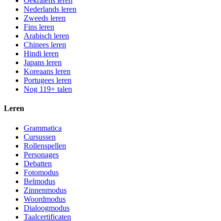
Oekraïens leren
Nederlands leren
Zweeds leren
Fins leren
Arabisch leren
Chinees leren
Hindi leren
Japans leren
Koreaans leren
Portugees leren
Nog 119+ talen
Leren
Grammatica
Cursussen
Rollenspellen
Personages
Debatten
Fotomodus
Belmodus
Zinnenmodus
Woordmodus
Dialoogmodus
Taalcertificaten