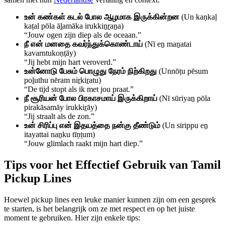
உன் கண்கள் கடல் போல ஆழமாக இருக்கின்றன
(Un kaṇkaḷ
kaṭal pōla āḻamāka irukkiṉṟaṉa)
“Jouw ogen zijn diep als de oceaan.”
நீ என் மனதை கவர்ந்துக்கொண்டாய்
(Nī eṉ maṉatai
kavarntukoṇṭāy)
“Jij hebt mijn hart veroverd.”
உன்னோடு பேசும் பொழுது நேரம் நிற்கிறது
(Unnōṭu pēsum
poḻuthu nēram niṟkiṟatu)
“De tijd stopt als ik met jou praat.”
நீ சூரியன் போல பிரகாசமாய் இருக்கிறாய்
(Nī sūriyaṉ pōla
pirakāsamāy irukkiṟāy)
“Jij straalt als de zon.”
உன் சிரிப்பு என் இதயத்தை நன்கு தீண்டும்
(Un sirippu eṉ
itayattai naṉku tīṇṭum)
“Jouw glimlach raakt mijn hart diep.”
Tips voor het Effectief Gebruik van Tamil
Pickup Lines
Hoewel pickup lines een leuke manier kunnen zijn om een gesprek
te starten, is het belangrijk om ze met respect en op het juiste
moment te gebruiken. Hier zijn enkele tips: