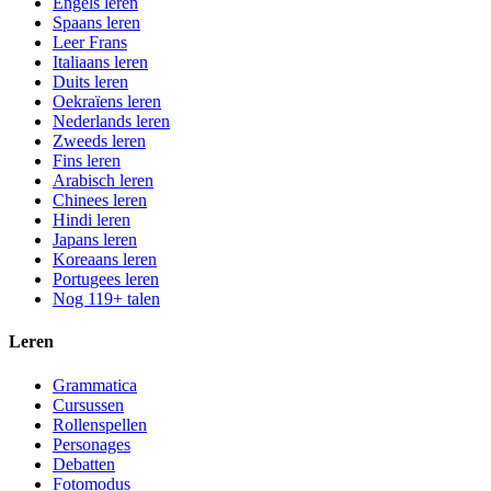
Engels leren
Spaans leren
Leer Frans
Italiaans leren
Duits leren
Oekraïens leren
Nederlands leren
Zweeds leren
Fins leren
Arabisch leren
Chinees leren
Hindi leren
Japans leren
Koreaans leren
Portugees leren
Nog 119+ talen
Leren
Grammatica
Cursussen
Rollenspellen
Personages
Debatten
Fotomodus