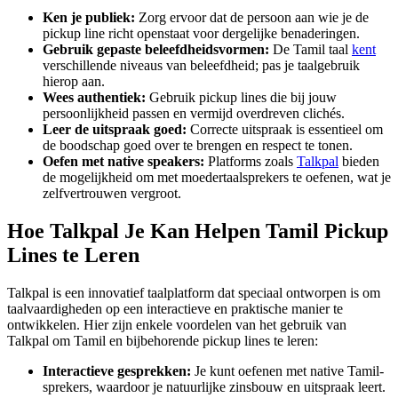
Ken je publiek:
Zorg ervoor dat de persoon aan wie je de
pickup line richt openstaat voor dergelijke benaderingen.
Gebruik gepaste beleefdheidsvormen:
De Tamil taal
kent
verschillende niveaus van beleefdheid; pas je taalgebruik
hierop aan.
Wees authentiek:
Gebruik pickup lines die bij jouw
persoonlijkheid passen en vermijd overdreven clichés.
Leer de uitspraak goed:
Correcte uitspraak is essentieel om
de boodschap goed over te brengen en respect te tonen.
Oefen met native speakers:
Platforms zoals
Talkpal
bieden
de mogelijkheid om met moedertaalsprekers te oefenen, wat je
zelfvertrouwen vergroot.
Hoe Talkpal Je Kan Helpen Tamil Pickup
Lines te Leren
Talkpal is een innovatief taalplatform dat speciaal ontworpen is om
taalvaardigheden op een interactieve en praktische manier te
ontwikkelen. Hier zijn enkele voordelen van het gebruik van
Talkpal om Tamil en bijbehorende pickup lines te leren:
Interactieve gesprekken:
Je kunt oefenen met native Tamil-
sprekers, waardoor je natuurlijke zinsbouw en uitspraak leert.