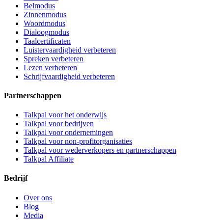
Belmodus
Zinnenmodus
Woordmodus
Dialoogmodus
Taalcertificaten
Luistervaardigheid verbeteren
Spreken verbeteren
Lezen verbeteren
Schrijfvaardigheid verbeteren
Partnerschappen
Talkpal voor het onderwijs
Talkpal voor bedrijven
Talkpal voor ondernemingen
Talkpal voor non-profitorganisaties
Talkpal voor wederverkopers en partnerschappen
Talkpal Affiliate
Bedrijf
Over ons
Blog
Media