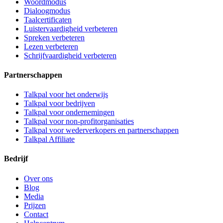
Woordmodus
Dialoogmodus
Taalcertificaten
Luistervaardigheid verbeteren
Spreken verbeteren
Lezen verbeteren
Schrijfvaardigheid verbeteren
Partnerschappen
Talkpal voor het onderwijs
Talkpal voor bedrijven
Talkpal voor ondernemingen
Talkpal voor non-profitorganisaties
Talkpal voor wederverkopers en partnerschappen
Talkpal Affiliate
Bedrijf
Over ons
Blog
Media
Prijzen
Contact