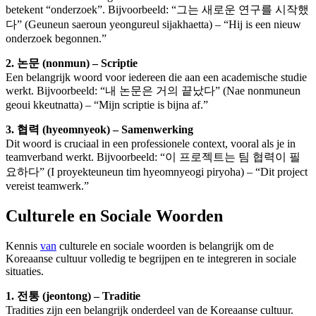
betekent “onderzoek”. Bijvoorbeeld: “그는 새로운 연구를 시작했
다” (Geuneun saeroun yeongureul sijakhaetta) – “Hij is een nieuw
onderzoek begonnen.”
2. 논문 (nonmun) – Scriptie
Een belangrijk woord voor iedereen die aan een academische studie
werkt. Bijvoorbeeld: “내 논문은 거의 끝났다” (Nae nonmuneun
geoui kkeutnatta) – “Mijn scriptie is bijna af.”
3. 협력 (hyeomnyeok) – Samenwerking
Dit woord is cruciaal in een professionele context, vooral als je in
teamverband werkt. Bijvoorbeeld: “이 프로젝트는 팀 협력이 필
요하다” (I proyekteuneun tim hyeomnyeogi piryoha) – “Dit project
vereist teamwerk.”
Culturele en Sociale Woorden
Kennis
van
culturele en sociale woorden is belangrijk om de
Koreaanse cultuur volledig te begrijpen en te integreren in sociale
situaties.
1. 전통 (jeontong) – Traditie
Tradities zijn een belangrijk onderdeel van de Koreaanse cultuur.