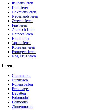
Italiaans leren
Duits leren
Oekraïens leren
Nederlands leren
Zweeds leren
Fins leren
Arabisch leren
Chinees leren
Hindi leren
Japans leren
Koreaans leren
Portugees leren
Nog 119+ talen
Leren
Grammatica
Cursussen
Rollenspellen
Personages
Debatten
Fotomodus
Belmodus
Zinnenmodus