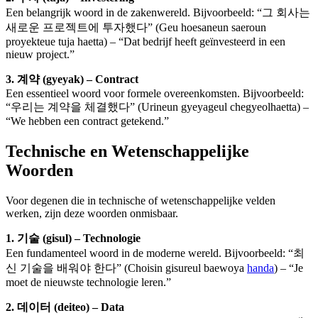
Een belangrijk woord in de zakenwereld. Bijvoorbeeld: “그 회사는
새로운 프로젝트에 투자했다” (Geu hoesaneun saeroun
proyekteue tuja haetta) – “Dat bedrijf heeft geïnvesteerd in een
nieuw project.”
3. 계약 (gyeyak) – Contract
Een essentieel woord voor formele overeenkomsten. Bijvoorbeeld:
“우리는 계약을 체결했다” (Urineun gyeyageul chegyeolhaetta) –
“We hebben een contract getekend.”
Technische en Wetenschappelijke
Woorden
Voor degenen die in technische of wetenschappelijke velden
werken, zijn deze woorden onmisbaar.
1. 기술 (gisul) – Technologie
Een fundamenteel woord in de moderne wereld. Bijvoorbeeld: “최
신 기술을 배워야 한다” (Choisin gisureul baewoya
handa
) – “Je
moet de nieuwste technologie leren.”
2. 데이터 (deiteo) – Data