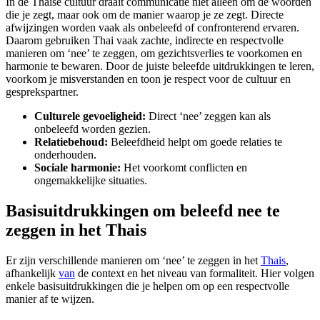
In de Thaise cultuur draait communicatie niet alleen om de woorden
die je zegt, maar ook om de manier waarop je ze zegt. Directe
afwijzingen worden vaak als onbeleefd of confronterend ervaren.
Daarom gebruiken Thai vaak zachte, indirecte en respectvolle
manieren om ‘nee’ te zeggen, om gezichtsverlies te voorkomen en
harmonie te bewaren. Door de juiste beleefde uitdrukkingen te leren,
voorkom je misverstanden en toon je respect voor de cultuur en
gesprekspartner.
Culturele gevoeligheid:
Direct ‘nee’ zeggen kan als
onbeleefd worden gezien.
Relatiebehoud:
Beleefdheid helpt om goede relaties te
onderhouden.
Sociale harmonie:
Het voorkomt conflicten en
ongemakkelijke situaties.
Basisuitdrukkingen om beleefd nee te
zeggen in het Thais
Er zijn verschillende manieren om ‘nee’ te zeggen in het
Thais
,
afhankelijk
van
de context en het niveau van formaliteit. Hier volgen
enkele basisuitdrukkingen die je helpen om op een respectvolle
manier af te wijzen.