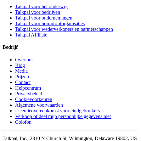
Talkpal voor het onderwijs
Talkpal voor bedrijven
Talkpal voor ondernemingen
Talkpal voor non-profitorganisaties
Talkpal voor wederverkopers en partnerschappen
Talkpal Affiliate
Bedrijf
Over ons
Blog
Media
Prijzen
Contact
Helpcentrum
Privacybeleid
Cookievoorkeuren
Algemene voorwaarden
Licentieovereenkomst voor eindgebruikers
Verkoop of deel mijn persoonlijke gegevens niet
Colofon
Talkpal, Inc., 2810 N Church St, Wilmington, Delaware 19802, US