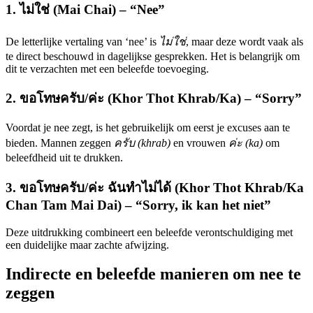
1. ไม่ใช่ (Mai Chai) – “Nee”
De letterlijke vertaling van ‘nee’ is
ไม่ใช่
, maar deze wordt vaak als
te direct beschouwd in dagelijkse gesprekken. Het is belangrijk om
dit te verzachten met een beleefde toevoeging.
2. ขอโทษครับ/ค่ะ (Khor Thot Khrab/Ka) – “Sorry”
Voordat je nee zegt, is het gebruikelijk om eerst je excuses aan te
bieden. Mannen zeggen
ครับ (khrab)
en vrouwen
ค่ะ (ka)
om
beleefdheid uit te drukken.
3. ขอโทษครับ/ค่ะ ฉันทำไม่ได้ (Khor Thot Khrab/Ka
Chan Tam Mai Dai) – “Sorry, ik kan het niet”
Deze uitdrukking combineert een beleefde verontschuldiging met
een duidelijke maar zachte afwijzing.
Indirecte en beleefde manieren om nee te
zeggen