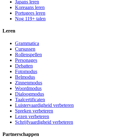
Japans leren
Koreaans leren
Portugees leren
Nog 119+ talen
Leren
Grammatica
Cursussen
Rollenspellen
Personages
Debatten
Fotomodus
Belmodus
Zinnenmodus
Woordmodus
Dialoogmodus
Taalcertificaten
Luistervaardigheid verbeteren
Spreken verbeteren
Lezen verbeteren
Schrijfvaardigheid verbeteren
Partnerschappen