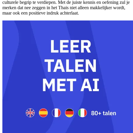
culturele begrip te verdiepen. Met de juiste kennis en oefening zul je
merken dat nee zeggen in het Thais niet alleen makkelijker wordt,
maar ook een positieve indruk achterlaat.