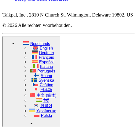
Talkpal, Inc., 2810 N Church St, Wilmington, Delaware 19802, US
© 2026 Alle rechten voorbehouden.
Nederlands
English
Deutsch
Français
Español
Italiano
Português
Suomi
Svenska
Čeština
日本語
中文 (简体)
हिंदी
한국어
Українська
Polski