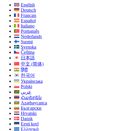
English
Deutsch
Français
Español
Italiano
Português
Nederlands
Suomi
Svenska
Čeština
日本語
中文 (简体)
हिंदी
한국어
Українська
Polski
عربي
Հայերեն
Azərbaycanca
Български
Hrvatski
Dansk
Eesti keel
Ελληνικά