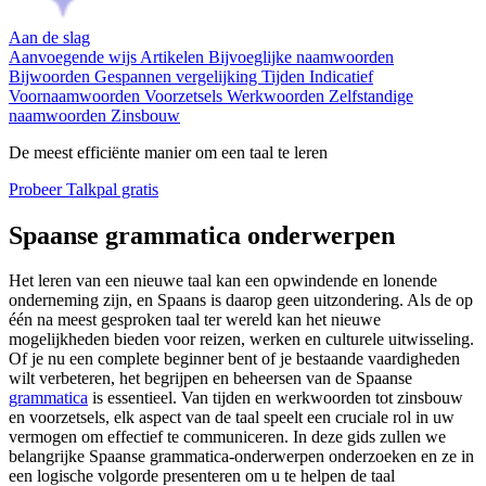
Aan de slag
Aanvoegende wijs
Artikelen
Bijvoeglijke naamwoorden
Bijwoorden
Gespannen vergelijking
Tijden Indicatief
Voornaamwoorden
Voorzetsels
Werkwoorden
Zelfstandige
naamwoorden
Zinsbouw
De meest efficiënte manier om een taal te leren
Probeer Talkpal gratis
Spaanse grammatica onderwerpen
Het leren van een nieuwe taal kan een opwindende en lonende
onderneming zijn, en Spaans is daarop geen uitzondering. Als de op
één na meest gesproken taal ter wereld kan het nieuwe
mogelijkheden bieden voor reizen, werken en culturele uitwisseling.
Of je nu een complete beginner bent of je bestaande vaardigheden
wilt verbeteren, het begrijpen en beheersen van de Spaanse
grammatica
is essentieel. Van tijden en werkwoorden tot zinsbouw
en voorzetsels, elk aspect van de taal speelt een cruciale rol in uw
vermogen om effectief te communiceren. In deze gids zullen we
belangrijke Spaanse grammatica-onderwerpen onderzoeken en ze in
een logische volgorde presenteren om u te helpen de taal