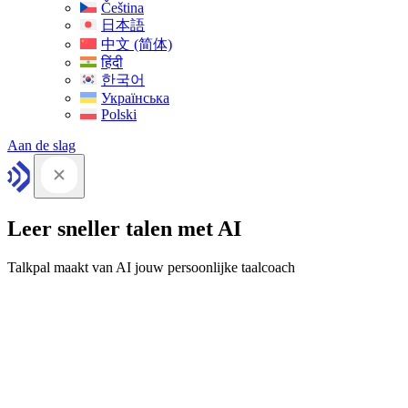
Čeština
日本語
中文 (简体)
हिंदी
한국어
Українська
Polski
Aan de slag
Leer sneller talen met AI
Talkpal maakt van AI jouw persoonlijke taalcoach