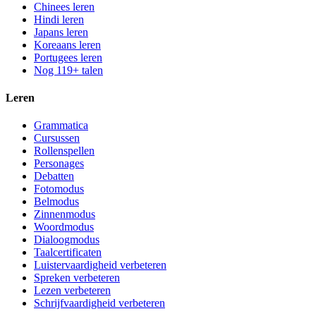
Chinees leren
Hindi leren
Japans leren
Koreaans leren
Portugees leren
Nog 119+ talen
Leren
Grammatica
Cursussen
Rollenspellen
Personages
Debatten
Fotomodus
Belmodus
Zinnenmodus
Woordmodus
Dialoogmodus
Taalcertificaten
Luistervaardigheid verbeteren
Spreken verbeteren
Lezen verbeteren
Schrijfvaardigheid verbeteren