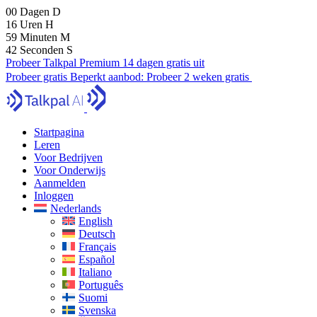
00
Dagen
D
16
Uren
H
59
Minuten
M
41
Seconden
S
Probeer Talkpal Premium 14 dagen gratis uit
Probeer gratis
Beperkt aanbod:
Probeer 2 weken gratis
Startpagina
Leren
Voor Bedrijven
Voor Onderwijs
Aanmelden
Inloggen
Nederlands
English
Deutsch
Français
Español
Italiano
Português
Suomi
Svenska