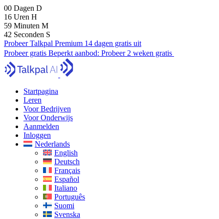
00
Dagen
D
16
Uren
H
59
Minuten
M
40
Seconden
S
Probeer Talkpal Premium 14 dagen gratis uit
Probeer gratis
Beperkt aanbod:
Probeer 2 weken gratis
Startpagina
Leren
Voor Bedrijven
Voor Onderwijs
Aanmelden
Inloggen
Nederlands
English
Deutsch
Français
Español
Italiano
Português
Suomi
Svenska