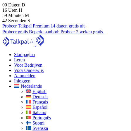
00
Dagen
D
16
Uren
H
59
Minuten
M
40
Seconden
S
Probeer Talkpal Premium 14 dagen gratis uit
Probeer gratis
Beperkt aanbod:
Probeer 2 weken gratis
Startpagina
Leren
Voor Bedrijven
Voor Onderwijs
Aanmelden
Inloggen
Nederlands
English
Deutsch
Français
Español
Italiano
Português
Suomi
Svenska