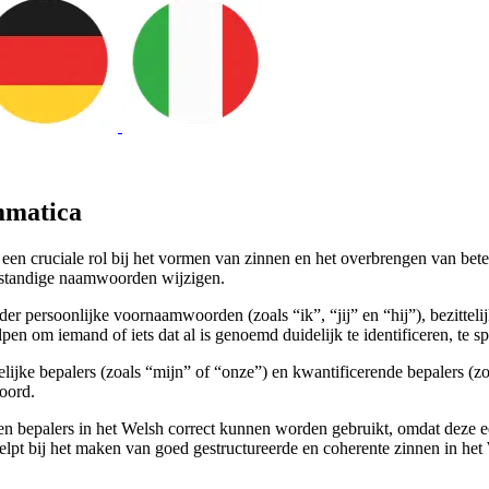
mmatica
n cruciale rol bij het vormen van zinnen en het overbrengen van bet
fstandige naamwoorden wijzigen.
er persoonlijke voornaamwoorden (zoals “ik”, “jij” en “hij”), bezitt
om iemand of iets dat al is genoemd duidelijk te identificeren, te spec
telijke bepalers (zoals “mijn” of “onze”) en kwantificerende bepalers 
woord.
n bepalers in het Welsh correct kunnen worden gebruikt, omdat deze e
lpt bij het maken van goed gestructureerde en coherente zinnen in het