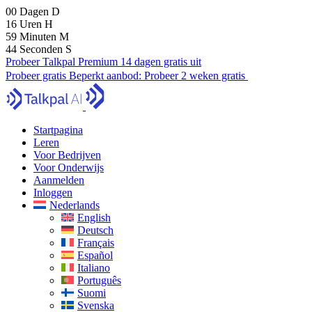
00
Dagen
D
16
Uren
H
59
Minuten
M
43
Seconden
S
Probeer Talkpal Premium 14 dagen gratis uit
Probeer gratis
Beperkt aanbod:
Probeer 2 weken gratis
Startpagina
Leren
Voor Bedrijven
Voor Onderwijs
Aanmelden
Inloggen
Nederlands
English
Deutsch
Français
Español
Italiano
Português
Suomi
Svenska