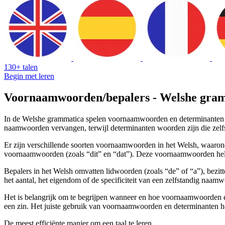
130+ talen
Begin met leren
Voornaamwoorden/bepalers - Welshe gra
In de Welshe grammatica spelen voornaamwoorden en determinanten ee
naamwoorden vervangen, terwijl determinanten woorden zijn die zel
Er zijn verschillende soorten voornaamwoorden in het Welsh, waarond
voornaamwoorden (zoals “dit” en “dat”). Deze voornaamwoorden helpen 
Bepalers in het Welsh omvatten lidwoorden (zoals “de” of “a”), bezit
het aantal, het eigendom of de specificiteit van een zelfstandig naam
Het is belangrijk om te begrijpen wanneer en hoe voornaamwoorden e
een zin. Het juiste gebruik van voornaamwoorden en determinanten he
De meest efficiënte manier om een taal te leren