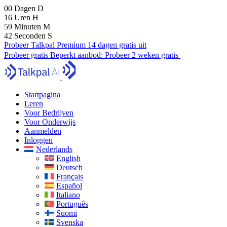
00
Dagen
D
16
Uren
H
59
Minuten
M
40
Seconden
S
Probeer Talkpal Premium 14 dagen gratis uit
Probeer gratis
Beperkt aanbod:
Probeer 2 weken gratis
Startpagina
Leren
Voor Bedrijven
Voor Onderwijs
Aanmelden
Inloggen
Nederlands
English
Deutsch
Français
Español
Italiano
Português
Suomi
Svenska