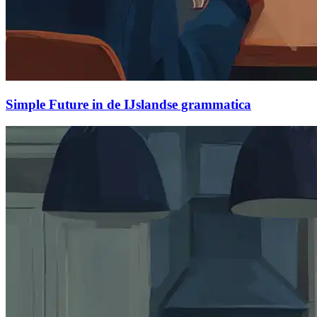
Simple Future in de IJslandse grammatica