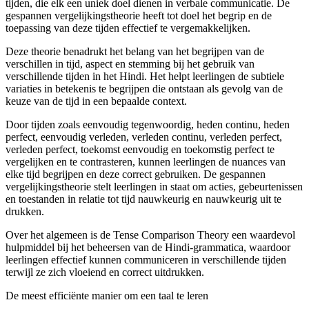
tijden, die elk een uniek doel dienen in verbale communicatie. De
gespannen vergelijkingstheorie heeft tot doel het begrip en de
toepassing van deze tijden effectief te vergemakkelijken.
Deze theorie benadrukt het belang van het begrijpen van de
verschillen in tijd, aspect en stemming bij het gebruik van
verschillende tijden in het Hindi. Het helpt leerlingen de subtiele
variaties in betekenis te begrijpen die ontstaan als gevolg van de
keuze van de tijd in een bepaalde context.
Door tijden zoals eenvoudig tegenwoordig, heden continu, heden
perfect, eenvoudig verleden, verleden continu, verleden perfect,
verleden perfect, toekomst eenvoudig en toekomstig perfect te
vergelijken en te contrasteren, kunnen leerlingen de nuances van
elke tijd begrijpen en deze correct gebruiken. De gespannen
vergelijkingstheorie stelt leerlingen in staat om acties, gebeurtenissen
en toestanden in relatie tot tijd nauwkeurig en nauwkeurig uit te
drukken.
Over het algemeen is de Tense Comparison Theory een waardevol
hulpmiddel bij het beheersen van de Hindi-grammatica, waardoor
leerlingen effectief kunnen communiceren in verschillende tijden
terwijl ze zich vloeiend en correct uitdrukken.
De meest efficiënte manier om een taal te leren