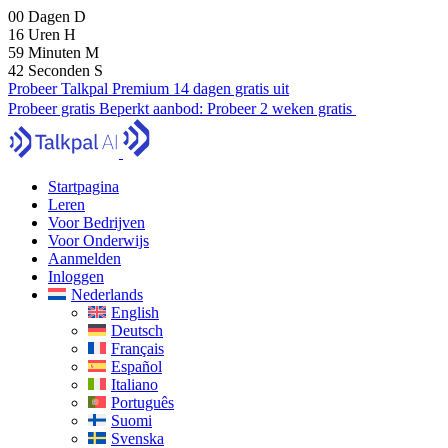
00
Dagen
D
16
Uren
H
59
Minuten
M
40
Seconden
S
Probeer Talkpal Premium 14 dagen gratis uit
Probeer gratis
Beperkt aanbod:
Probeer 2 weken gratis
Startpagina
Leren
Voor Bedrijven
Voor Onderwijs
Aanmelden
Inloggen
Nederlands
English
Deutsch
Français
Español
Italiano
Português
Suomi
Svenska