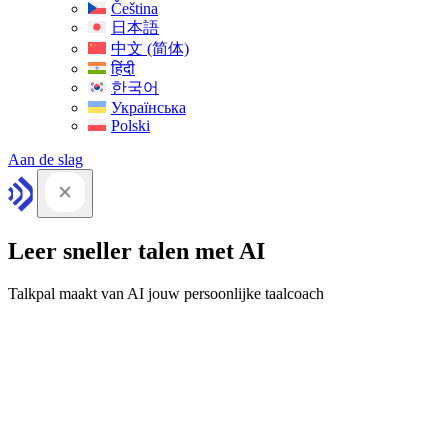
Čeština
日本語
中文 (简体)
हिंदी
한국어
Українська
Polski
Aan de slag
Leer sneller talen met AI
Talkpal maakt van AI jouw persoonlijke taalcoach