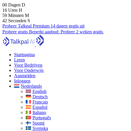
00
Dagen
D
16
Uren
H
59
Minuten
M
40
Seconden
S
Probeer Talkpal Premium 14 dagen gratis uit
Probeer gratis
Beperkt aanbod:
Probeer 2 weken gratis
Startpagina
Leren
Voor Bedrijven
Voor Onderwijs
Aanmelden
Inloggen
Nederlands
English
Deutsch
Français
Español
Italiano
Português
Suomi
Svenska