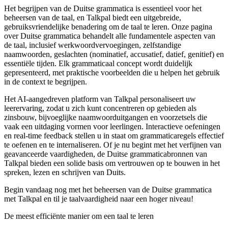
Het begrijpen van de Duitse grammatica is essentieel voor het
beheersen van de taal, en Talkpal biedt een uitgebreide,
gebruiksvriendelijke benadering om de taal te leren. Onze pagina
over Duitse grammatica behandelt alle fundamentele aspecten van
de taal, inclusief werkwoordvervoegingen, zelfstandige
naamwoorden, geslachten (nominatief, accusatief, datief, genitief) en
essentiële tijden. Elk grammaticaal concept wordt duidelijk
gepresenteerd, met praktische voorbeelden die u helpen het gebruik
in de context te begrijpen.
Het AI-aangedreven platform van Talkpal personaliseert uw
leerervaring, zodat u zich kunt concentreren op gebieden als
zinsbouw, bijvoeglijke naamwoorduitgangen en voorzetsels die
vaak een uitdaging vormen voor leerlingen. Interactieve oefeningen
en real-time feedback stellen u in staat om grammaticaregels effectief
te oefenen en te internaliseren. Of je nu begint met het verfijnen van
geavanceerde vaardigheden, de Duitse grammaticabronnen van
Talkpal bieden een solide basis om vertrouwen op te bouwen in het
spreken, lezen en schrijven van Duits.
Begin vandaag nog met het beheersen van de Duitse grammatica
met Talkpal en til je taalvaardigheid naar een hoger niveau!
De meest efficiënte manier om een taal te leren