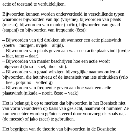
actie of toestand te verduidelijken.
Bijwoorden kunnen worden onderverdeeld in verschillende typen,
waaronder bijwoorden van tijd (vrijeme), bijwoorden van plaats
(mjesto), bijwoorden van manier (način), bijwoorden van graad
(stupanj) en bijwoorden van frequentie (čest):
– Bijwoorden van tijd drukken uit wanneer een actie plaatsvindt
(soetra – morgen, uvijek – altijd).
– Bijwoorden van plaats geven aan waar een actie plaatsvindt (ovdje
– hier, tamo – daar).
– Bijwoorden van manier beschrijven hoe een actie wordt
uitgevoerd (brzo – snel, tiho – stil).
– Bijwoorden van graad wijzigen bijvoeglijke naamwoorden of
bijwoorden, die het niveau of de intensiteit van iets uitdrukken (vrlo
– heel, potpuno – volledig).
– Bijwoorden van frequentie geven aan hoe vaak een actie
plaatsvindt (nikada – nooit, često – vaak).
Het is belangrijk op te merken dat bijwoorden in het Bosnisch niet
van vorm veranderen op basis van geslacht, naamval of nummer. Ze
kunnen echter worden geïntensiveerd door voorvoegsels zoals naj-
(de meeste) of jako (zeer) te gebruiken.
Het begrijpen van de theorie van bijwoorden in de Bosnische