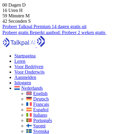
00
Dagen
D
16
Uren
H
59
Minuten
M
40
Seconden
S
Probeer Talkpal Premium 14 dagen gratis uit
Probeer gratis
Beperkt aanbod:
Probeer 2 weken gratis
Startpagina
Leren
Voor Bedrijven
Voor Onderwijs
Aanmelden
Inloggen
Nederlands
English
Deutsch
Français
Español
Italiano
Português
Suomi
Svenska