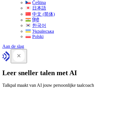
Čeština
日本語
中文 (简体)
हिंदी
한국어
Українська
Polski
Aan de slag
Leer sneller talen met AI
Talkpal maakt van AI jouw persoonlijke taalcoach