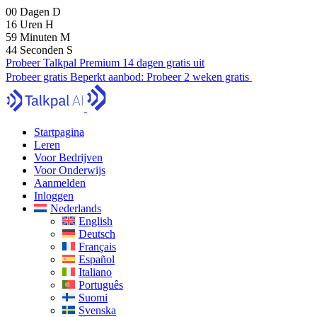
00
Dagen
D
16
Uren
H
59
Minuten
M
43
Seconden
S
Probeer Talkpal Premium 14 dagen gratis uit
Probeer gratis
Beperkt aanbod:
Probeer 2 weken gratis
Startpagina
Leren
Voor Bedrijven
Voor Onderwijs
Aanmelden
Inloggen
Nederlands
English
Deutsch
Français
Español
Italiano
Português
Suomi
Svenska