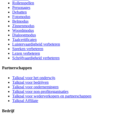
Rollenspellen
Personages
Debatten
Fotomodus
Belmodus
Zinnenmodus
Woordmodus
Dialoogmodus
Taalcertificaten
Luistervaardigheid verbeteren
Spreken verbeteren
Lezen verbeteren
Schrijfvaardigheid verbeteren
Partnerschappen
Talkpal voor het onderwijs
Talkpal voor bedrijven
Talkpal voor ondernemingen
Talkpal voor non-profitorganisaties
Talkpal voor wederverkopers en partnerschappen
Talkpal Affiliate
Bedrijf