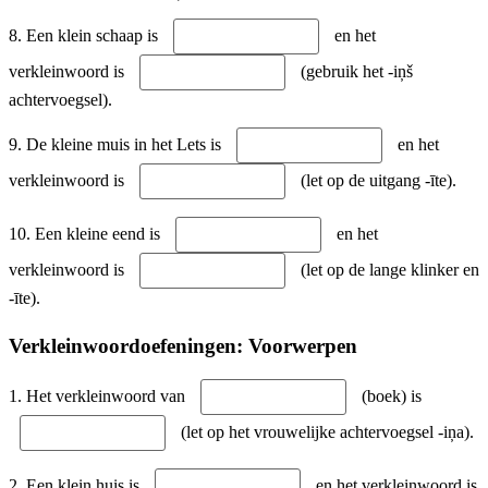
8. Een klein schaap is
en het
verkleinwoord is
(gebruik het -iņš
achtervoegsel).
9. De kleine muis in het Lets is
en het
verkleinwoord is
(let op de uitgang -īte).
10. Een kleine eend is
en het
verkleinwoord is
(let op de lange klinker en
-īte).
Verkleinwoordoefeningen: Voorwerpen
1. Het verkleinwoord van
(boek) is
(let op het vrouwelijke achtervoegsel -iņa).
2. Een klein huis is
en het verkleinwoord is