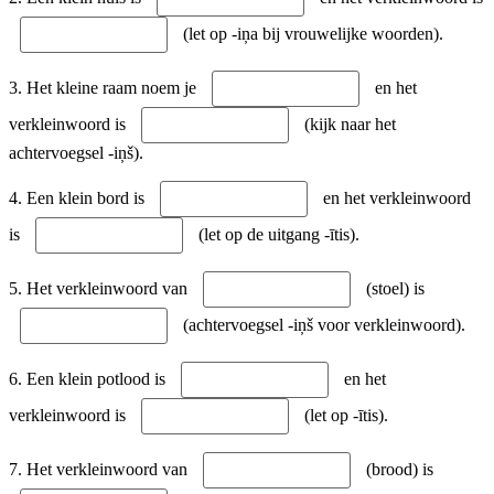
(let op -iņa bij vrouwelijke woorden).
3. Het kleine raam noem je
en het
verkleinwoord is
(kijk naar het
achtervoegsel -iņš).
4. Een klein bord is
en het verkleinwoord
is
(let op de uitgang -ītis).
5. Het verkleinwoord van
(stoel) is
(achtervoegsel -iņš voor verkleinwoord).
6. Een klein potlood is
en het
verkleinwoord is
(let op -ītis).
7. Het verkleinwoord van
(brood) is