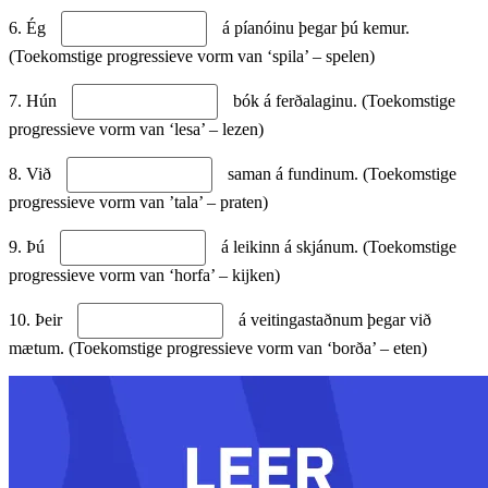
6. Ég
á píanóinu þegar þú kemur.
(Toekomstige progressieve vorm van ‘spila’ – spelen)
7. Hún
bók á ferðalaginu. (Toekomstige
progressieve vorm van ‘lesa’ – lezen)
8. Við
saman á fundinum. (Toekomstige
progressieve vorm van ’tala’ – praten)
9. Þú
á leikinn á skjánum. (Toekomstige
progressieve vorm van ‘horfa’ – kijken)
10. Þeir
á veitingastaðnum þegar við
mætum. (Toekomstige progressieve vorm van ‘borða’ – eten)