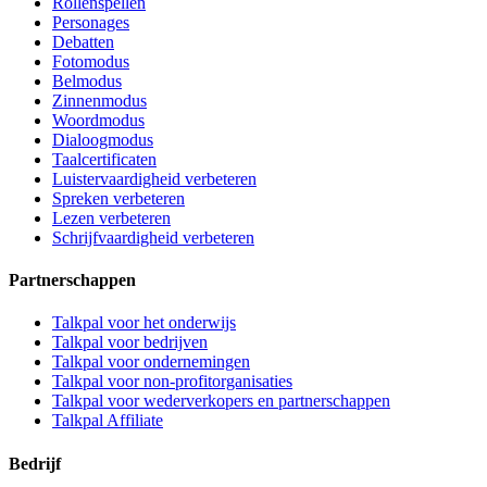
Rollenspellen
Personages
Debatten
Fotomodus
Belmodus
Zinnenmodus
Woordmodus
Dialoogmodus
Taalcertificaten
Luistervaardigheid verbeteren
Spreken verbeteren
Lezen verbeteren
Schrijfvaardigheid verbeteren
Partnerschappen
Talkpal voor het onderwijs
Talkpal voor bedrijven
Talkpal voor ondernemingen
Talkpal voor non-profitorganisaties
Talkpal voor wederverkopers en partnerschappen
Talkpal Affiliate
Bedrijf