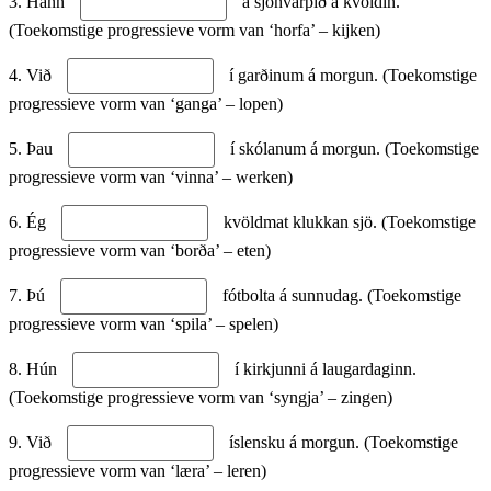
3. Hann
á sjónvarpið á kvöldin.
(Toekomstige progressieve vorm van ‘horfa’ – kijken)
4. Við
í garðinum á morgun. (Toekomstige
progressieve vorm van ‘ganga’ – lopen)
5. Þau
í skólanum á morgun. (Toekomstige
progressieve vorm van ‘vinna’ – werken)
6. Ég
kvöldmat klukkan sjö. (Toekomstige
progressieve vorm van ‘borða’ – eten)
7. Þú
fótbolta á sunnudag. (Toekomstige
progressieve vorm van ‘spila’ – spelen)
8. Hún
í kirkjunni á laugardaginn.
(Toekomstige progressieve vorm van ‘syngja’ – zingen)
9. Við
íslensku á morgun. (Toekomstige
progressieve vorm van ‘læra’ – leren)