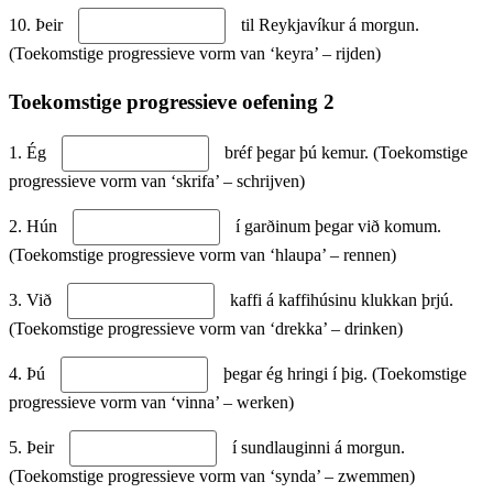
10. Þeir
til Reykjavíkur á morgun.
(Toekomstige progressieve vorm van ‘keyra’ – rijden)
Toekomstige progressieve oefening 2
1. Ég
bréf þegar þú kemur. (Toekomstige
progressieve vorm van ‘skrifa’ – schrijven)
2. Hún
í garðinum þegar við komum.
(Toekomstige progressieve vorm van ‘hlaupa’ – rennen)
3. Við
kaffi á kaffihúsinu klukkan þrjú.
(Toekomstige progressieve vorm van ‘drekka’ – drinken)
4. Þú
þegar ég hringi í þig. (Toekomstige
progressieve vorm van ‘vinna’ – werken)
5. Þeir
í sundlauginni á morgun.
(Toekomstige progressieve vorm van ‘synda’ – zwemmen)