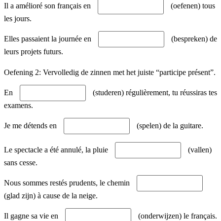
Il a amélioré son français en
(oefenen) tous
les jours.
Elles passaient la journée en
(bespreken) de
leurs projets futurs.
Oefening 2: Vervolledig de zinnen met het juiste “participe présent”.
En
(studeren) régulièrement, tu réussiras tes
examens.
Je me détends en
(spelen) de la guitare.
Le spectacle a été annulé, la pluie
(vallen)
sans cesse.
Nous sommes restés prudents, le chemin
(glad zijn) à cause de la neige.
Il gagne sa vie en
(onderwijzen) le français.