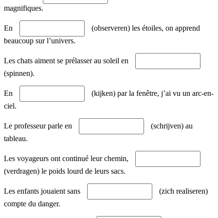
magnifiques.
En
(observeren) les étoiles, on apprend
beaucoup sur l’univers.
Les chats aiment se prélasser au soleil en
(spinnen).
En
(kijken) par la fenêtre, j’ai vu un arc-en-
ciel.
Le professeur parle en
(schrijven) au
tableau.
Les voyageurs ont continué leur chemin,
(verdragen) le poids lourd de leurs sacs.
Les enfants jouaient sans
(zich realiseren)
compte du danger.