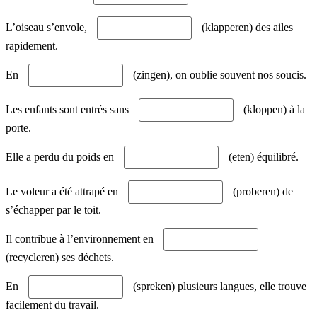
L’oiseau s’envole,
(klapperen) des ailes
rapidement.
En
(zingen), on oublie souvent nos soucis.
Les enfants sont entrés sans
(kloppen) à la
porte.
Elle a perdu du poids en
(eten) équilibré.
Le voleur a été attrapé en
(proberen) de
s’échapper par le toit.
Il contribue à l’environnement en
(recycleren) ses déchets.
En
(spreken) plusieurs langues, elle trouve
facilement du travail.