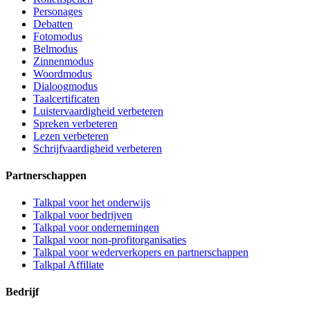
Personages
Debatten
Fotomodus
Belmodus
Zinnenmodus
Woordmodus
Dialoogmodus
Taalcertificaten
Luistervaardigheid verbeteren
Spreken verbeteren
Lezen verbeteren
Schrijfvaardigheid verbeteren
Partnerschappen
Talkpal voor het onderwijs
Talkpal voor bedrijven
Talkpal voor ondernemingen
Talkpal voor non-profitorganisaties
Talkpal voor wederverkopers en partnerschappen
Talkpal Affiliate
Bedrijf