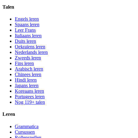
Talen
Engels leren
Spaans leren
Leer Frans
Italiaans leren
Duits leren
Oekraïens leren
Nederlands leren
Zweeds leren
Fins leren
Arabisch leren
Chinees leren
Hindi leren
Japans leren
Koreaans leren
Portugees leren
Nog 119+ talen
Leren
Grammatica
Cursussen
Rollenspellen