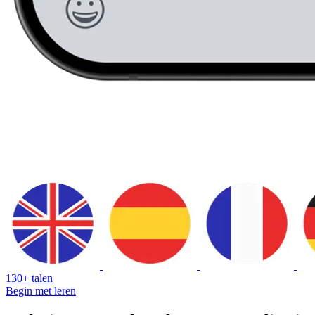
130+ talen
Begin met leren