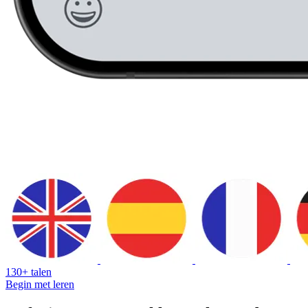
130+ talen
Begin met leren