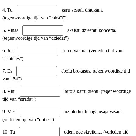
4. Tu
garu vēstuli draugam.
(tegenwoordige tijd van “rakstīt”)
5. Viņas
skaistu dziesmu koncertā.
(tegenwoordige tijd van “dziedāt”)
6. Jūs
filmu vakarā. (verleden tijd van
“skatīties”)
7. Es
ābolu brokastīs. (tegenwoordige tijd
van “ēst”)
8. Viņi
birojā katru dienu. (tegenwoordige
tijd van “strādāt”)
9. Mēs
uz pludmali pagājušajā vasarā.
(verleden tijd van “doties”)
10. Tu
ūdeni pēc skrējiena. (verleden tijd