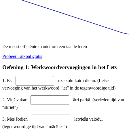
De meest efficiënte manier om een taal te leren
Probeer Talkpal gratis
Oefening 1: Werkwoordvervoegingen in het Lets
1. Es
uz skolu katru dienu. (Letse
vervoeging van het werkwoord “iet” in de tegenwoordige tijd)
2. Viņš vakar
ātri parkā. (verleden tijd van
“skriet”)
3. Mēs šodien
latviešu valodu.
(tegenwoordige tijd van “mācīties”)