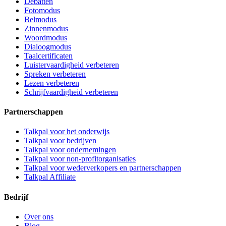
Debatten
Fotomodus
Belmodus
Zinnenmodus
Woordmodus
Dialoogmodus
Taalcertificaten
Luistervaardigheid verbeteren
Spreken verbeteren
Lezen verbeteren
Schrijfvaardigheid verbeteren
Partnerschappen
Talkpal voor het onderwijs
Talkpal voor bedrijven
Talkpal voor ondernemingen
Talkpal voor non-profitorganisaties
Talkpal voor wederverkopers en partnerschappen
Talkpal Affiliate
Bedrijf
Over ons
Blog