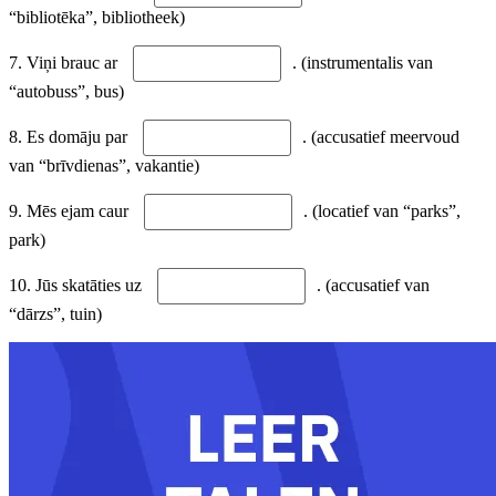
“bibliotēka”, bibliotheek)
7. Viņi brauc ar
. (instrumentalis van
“autobuss”, bus)
8. Es domāju par
. (accusatief meervoud
van “brīvdienas”, vakantie)
9. Mēs ejam caur
. (locatief van “parks”,
park)
10. Jūs skatāties uz
. (accusatief van
“dārzs”, tuin)