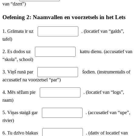
van “dzert”)
Oefening 2: Naamvallen en voorzetsels in het Lets
1. Grāmata ir uz
. (locatief van “galds”,
tafel)
2. Es dodos uz
katru dienu. (accusatief van
“skola”, school)
3. Viņš runā par
šodien. (instrumentalis of
accusatief na voorzetsel “par”)
4. Mēs sēžam pie
. (locatief van “logs”,
raam)
5. Viņas staigā gar
. (accusatief van “upe”,
rivier)
6. Tu dzīvo blakus
. (dativ of locatief van