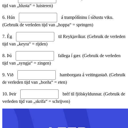
tijd van „hlusta“ = luisteren)
6. Hún
á trampólíninu í síðustu viku.
(Gebruik de verleden tijd van „hoppa“ = springen)
7. Ég
til Reykjavíkur. (Gebruik de verleden
tijd van „keyra“ = rijden)
8. Þú
fallega í gær. (Gebruik de verleden
tijd van „syngja“ = zingen)
9. Við
hamborgara á veitingastað. (Gebruik
de verleden tijd van „borða“ = eten)
10. Þeir
bréf til fjölskyldunnar. (Gebruik de
verleden tijd van „skrifa“ = schrijven)