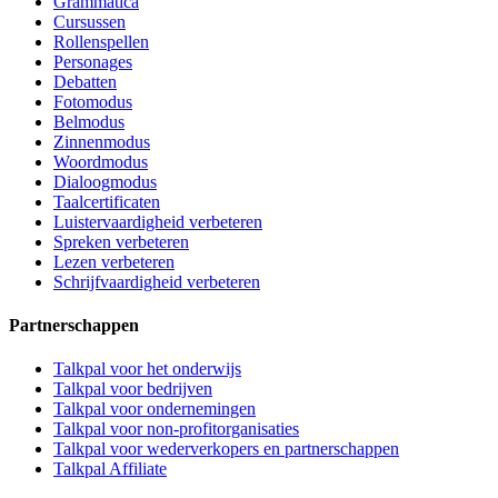
Grammatica
Cursussen
Rollenspellen
Personages
Debatten
Fotomodus
Belmodus
Zinnenmodus
Woordmodus
Dialoogmodus
Taalcertificaten
Luistervaardigheid verbeteren
Spreken verbeteren
Lezen verbeteren
Schrijfvaardigheid verbeteren
Partnerschappen
Talkpal voor het onderwijs
Talkpal voor bedrijven
Talkpal voor ondernemingen
Talkpal voor non-profitorganisaties
Talkpal voor wederverkopers en partnerschappen
Talkpal Affiliate