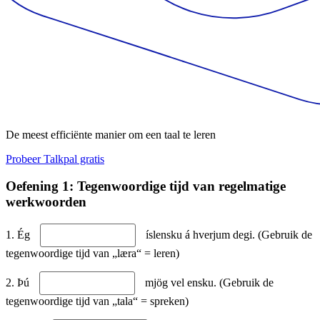
De meest efficiënte manier om een taal te leren
Probeer Talkpal gratis
Oefening 1: Tegenwoordige tijd van regelmatige
werkwoorden
1. Ég
íslensku á hverjum degi. (Gebruik de
tegenwoordige tijd van „læra“ = leren)
2. Þú
mjög vel ensku. (Gebruik de
tegenwoordige tijd van „tala“ = spreken)