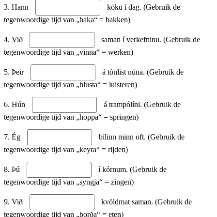
3. Hann
köku í dag. (Gebruik de
tegenwoordige tijd van „baka“ = bakken)
4. Við
saman í verkefninu. (Gebruik de
tegenwoordige tijd van „vinna“ = werken)
5. Þeir
á tónlist núna. (Gebruik de
tegenwoordige tijd van „hlusta“ = luisteren)
6. Hún
á trampólíni. (Gebruik de
tegenwoordige tijd van „hoppa“ = springen)
7. Ég
bílinn minn oft. (Gebruik de
tegenwoordige tijd van „keyra“ = rijden)
8. Þú
í kórnum. (Gebruik de
tegenwoordige tijd van „syngja“ = zingen)
9. Við
kvöldmat saman. (Gebruik de
tegenwoordige tijd van „borða“ = eten)