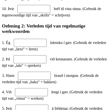
10. Þeir
bréf til vina sinna. (Gebruik de
tegenwoordige tijd van „skrifa“ = schrijven)
Oefening 2: Verleden tijd van regelmatige
werkwoorden
1. Ég
íslensku í gær. (Gebruik de verleden
tijd van „læra“ = leren)
2. Þú
við kennarann. (Gebruik de verleden
tijd van „tala“ = spreken)
3. Hann
brauð í morgun. (Gebruik de
verleden tijd van „baka“ = bakken)
4. Við
lengi í gær. (Gebruik de verleden
tijd van „vinna“ = werken)
5. Þeir
á fréttirnar. (Gebruik de verleden