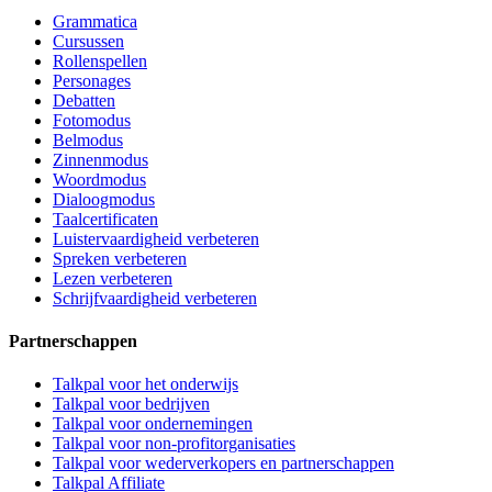
Grammatica
Cursussen
Rollenspellen
Personages
Debatten
Fotomodus
Belmodus
Zinnenmodus
Woordmodus
Dialoogmodus
Taalcertificaten
Luistervaardigheid verbeteren
Spreken verbeteren
Lezen verbeteren
Schrijfvaardigheid verbeteren
Partnerschappen
Talkpal voor het onderwijs
Talkpal voor bedrijven
Talkpal voor ondernemingen
Talkpal voor non-profitorganisaties
Talkpal voor wederverkopers en partnerschappen
Talkpal Affiliate